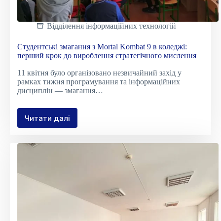
Відділення інформаційних технологій
Студентські змагання з Mortal Kombat 9 в коледжі:
перший крок до вироблення стратегічного мислення
11 квітня було організовано незвичайний захід у
рамках тижня програмування та інформаційних
дисциплін — змагання…
Читати далі
Студентські
змагання
з
Mortal
Kombat
9
в
коледжі:
перший
крок
до