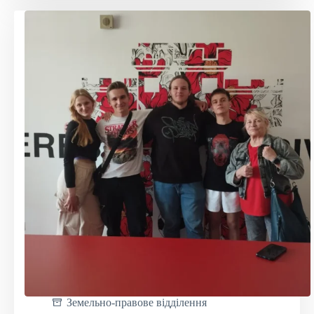
«МІС»
та
«Одягайко»
Земельно-правове відділення