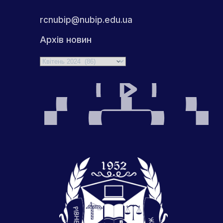
rcnubip@nubip.edu.ua
Архів новин
Архіви