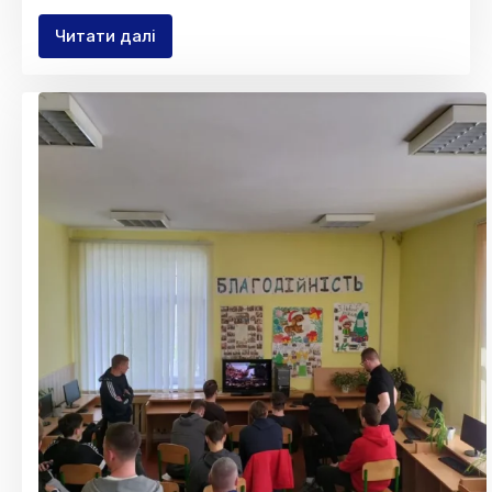
Читати далі
Олімпіада
з
програмування