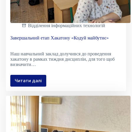
Відділення інформаційних технологій
Завершальний етап Хакатону «Кодуй майбутнє»
Наш навчальний заклад долучився до проведення
хакатону в рамках тиждня дисциплін, для того щоб
визначити…
Читати далі
Завершальний
етап
Хакатону
«Кодуй
майбутнє»