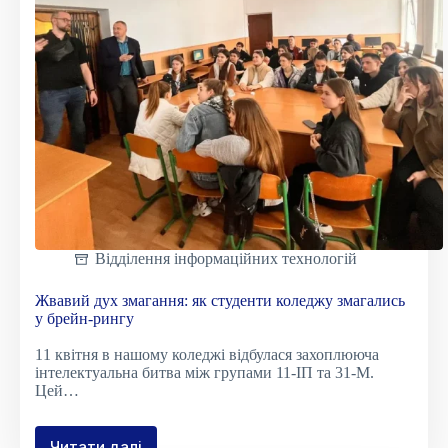
вироблення
стратегічного
мислення
Відділення інформаційних технологій
Жвавий дух змагання: як студенти коледжу змагались
у брейн-рингу
11 квітня в нашому коледжі відбулася захоплююча
інтелектуальна битва між групами 11-ІП та 31-М.
Цей…
Читати далі