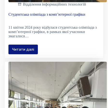
Відділення інформаційних технологій
Студентська олімпіада з комп’ютерної графіки
11 квітня 2024 року відбулася студентська олімпіада з
комп’ютерної графіки, в рамках якої учасники
змагалися…
Читати далі
Студентська
олімпіада
з
комп’ютерної
графіки