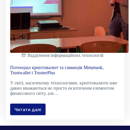
Відділення інформаційних технологій
Потенціал криптовалют та гаманців Metamask,
Trustwallet і TrusteePlus
У світі, насиченому технологіями, криптовалюти вже
давно вважаються не просто екзотичним елементом
фінансового світу, але…
Читати далі
Потенціал
криптовалют
та
гаманців