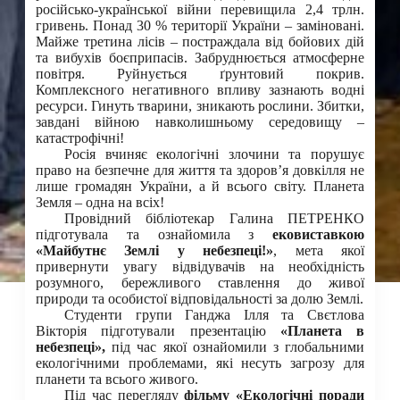
російсько-української війни перевищила 2,4 трлн.
гривень. Понад 30 % території України – заміновані.
Майже третина лісів – постраждала від бойових дій
та вибухів боєприпасів. Забруднюється атмосферне
повітря. Руйнується ґрунтовий покрив.
Комплексного негативного впливу зазнають водні
ресурси. Гинуть тварини, зникають рослини. Збитки,
завдані війною навколишньому середовищу –
катастрофічні!
Росія вчиняє екологічні злочини та порушує
право на безпечне для життя та здоров’я довкілля не
лише громадян України, а й всього світу. Планета
Земля – одна на всіх!
Провідний бібліотекар Галина ПЕТРЕНКО
підготувала та ознайомила з
ековиставкою
«Майбутнє Землі у небезпеці!»
, мета якої
привернути увагу відвідувачів на необхідність
розумного, бережливого ставлення до живої
природи та особистої відповідальності за долю Землі.
Студенти групи Ганджа Ілля та Свєтлова
Вікторія підготували презентацію
«Планета в
небезпеці»,
під час якої ознайомили з глобальними
екологічними проблемами, які несуть загрозу для
планети та всього живого.
Під час перегляду
фільму «Екологічні поради