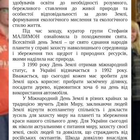
здобувачів освіти до необхідності розумного,
бережливого ставлення до живої природи та
особистої відповідальності за долю Землі,
формування екологічного мислення та екологічного
стилю життя.
Під час заходу, куратор групи Стефанія
МАЛИМОН ознайомила із походженням свята.
Всесвітній день Землі – це свято єднання народів
планети у справі захисту навколишнього середовища
і збереження тих щедрот і природних ресурсів,
якими наділила нас природа.
З 1990 року День Землі отримав міжнародний
статус, в Україні відзначається з 1992 року.
Вважається, що сьогодні кожен має зробити для
Землі щось корисне: прибрати засмічену ділянку,
посадити дерево, відмовитися хоча б на день від
використання автомобіля.
У Міжнародний День Землі в різних країнах за
традицією звучить Дзвін Миру, закликаючи людей
Землі відчути всепланетну спільність і докласти
зусиль для захисту миру на планеті та збереження
краси нашого спільного дому. Для України сьогодні
як ніколи актуальними є питання миру, захисту своєї
землі, своїх людей та довкілля, що страждають від
російських окупантів. Шкода довкіллю внаслідок