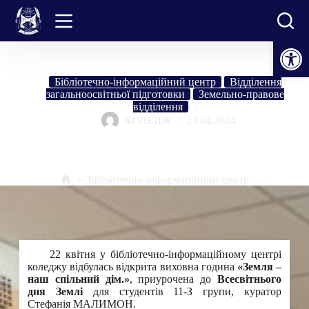
Перейти
до
вмісту
Відкрити Панель інструментів
Бібліотечно-інформаційний центр
Відділення
загальноосвітньої підготовки
Земельно-правове
відділення
КОЛЕДЖ
23.04.2024
Відкрита виховна година: «Земля – наш спільний дім»
Бібліотечно-інформаційний центр
Головна
22 квітня у бібліотечно-інформаційному центрі
коледжу відбулась відкрита виховна година
«Земля –
наш спільний дім.»
, приурочена до
Всесвітнього
дня Землі
для студентів 11-З групи, куратор
Стефанія МАЛИМОН.