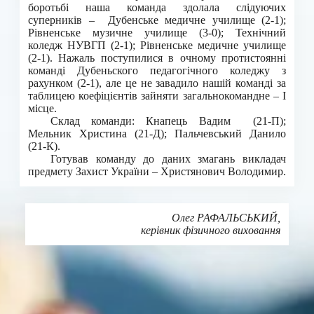
боротьбі наша команда здолала слідуючих
суперників – Дубенське медичне училище (2-1);
Рівненське музичне училище (3-0); Технічний
коледж НУВГП (2-1); Рівненське медичне училище
(2-1). Нажаль поступилися в очному протистоянні
команді Дубеньского педагогічного коледжу з
рахунком (2-1), але це не завадило нашій команді за
таблицею коефіцієнтів зайняти загальнокомандне – I
місце.
Склад команди: Кнапець Вадим (21-П);
Мельник Христина (21-Д); Пальчевський Данило
(21-К).
Готував команду до даних змагань викладач
предмету Захист України – Христянович Володимир.
Олег РАФАЛЬСЬКИЙ,
керівник фізичного виховання
Друк