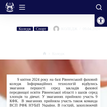
Перейти
до
вмісту
Відкрити Панель інструментів
Коледж
Спорт
КОЛЕДЖ
09.04.2024
Першість серед закладів фахової передвищої освіти Рівненської
області з шахів
Коледж
Головна
9 квітня 2024 року на базі Рівненський фаховий
коледж Інформаційних технологій відбулись
змагання першості серед закладів фахової
передвищої освіти Рівненської області з шахів серед
хлопців та дівчат. У змаганнях прийняло участь 9
КФК. В змаганнях прийняла участь також команда
ВСП РФК НУБіП України. В гострій, захоплюючій