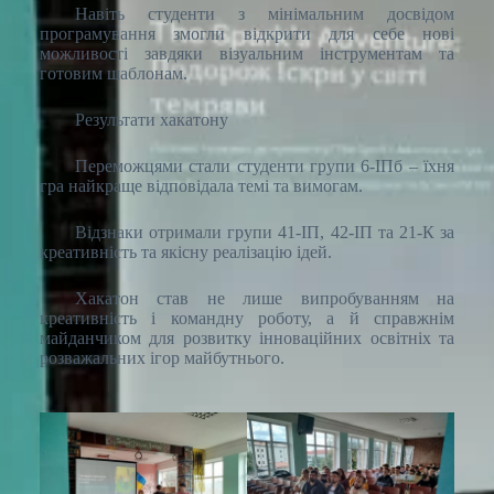
Навіть студенти з мінімальним досвідом
програмування змогли відкрити для себе нові
можливості завдяки візуальним інструментам та
готовим шаблонам.
Результати хакатону
Переможцями стали студенти групи 6-ІПб – їхня
гра найкраще відповідала темі та вимогам.
Відзнаки отримали групи 41-ІП, 42-ІП та 21-К за
креативність та якісну реалізацію ідей.
Хакатон став не лише випробуванням на
креативність і командну роботу, а й справжнім
майданчиком для розвитку інноваційних освітніх та
розважальних ігор майбутнього.