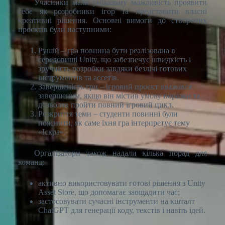
Учасники мали унікальну можливість проявити
себе як розробники ігор та представити власні
креативні рішення. Основні вимоги до створених
проєктів були наступними:
Рушій – гра повинна бути реалізована в
середовищі Unity, що забезпечує швидкість і
зручність розробки завдяки безлічі готових
інструментів та ассетів.
Завершеність гри – ігровий проєкт вважався
завершеним, якщо він містив умову поразки та
дозволяв пройти повний ігровий цикл.
Розкриття теми – студенти повинні були
пояснити, як саме їхня гра інтерпретує тему
«Іскра».
Організатори також надали кілька порад для
команд:
активно використовувати готові рішення з Unity
Asset Store, що допомагає заощадити час;
застосовувати сучасні інструменти на кшталт
ChatGPT для генерації коду, текстів і навіть ідей.