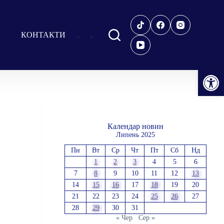
КОНТАКТИ
Відкрити Панель інструментів
Календар новин
Липень 2025
Пн
Вт
Ср
Чт
Пт
Сб
Нд
1
2
3
4
5
6
7
8
9
10
11
12
13
14
15
16
17
18
19
20
21
22
23
24
25
26
27
28
29
30
31
« Чер
Сер »