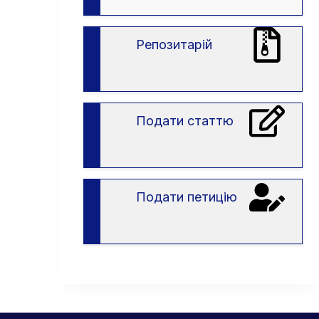
вступу
в
ЗВО
Репозитарій
Подати статтю
Подати петицію