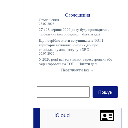
Оголошення
Оголошення
27.07.2026
27 і 28 серпня 2026 року буде проводитись
:
поселення іногородніх…
Читати далі
Оголошення
Що потрібно знати вступникам із ТОТ і
територій активних бойових дій про
спеціальні умови вступу в ЗВО
20.07.2026
У 2026 році всі вступники, зареєстровані або
:
задекларовані на ТОТ…
Читати далі
Що
Переглянути всі →
потрібно
знати
вступникам
із
Пошук
ТОТ
Пошук
і
територій
активних
бойових
дій
lCloud
про
спеціальні
умови