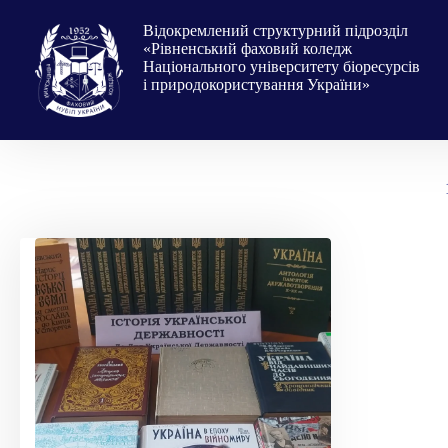
Перейти
до
Відокремлений структурний підрозділ
вмісту
«Рівненський фаховий коледж
Національного університету біоресурсів
і природокористування України»