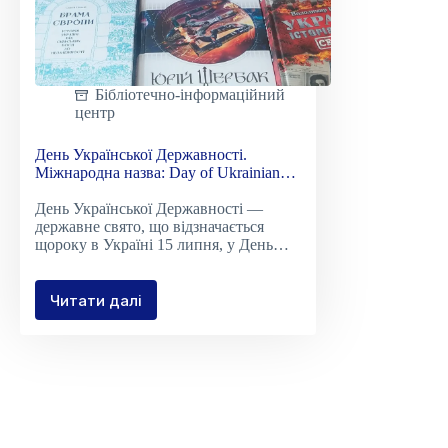
Бібліотечно-інформаційний
центр
День Української Державності.
Міжнародна назва: Day of Ukrainian
statehood
День Української Державності —
державне свято, що відзначається
щороку в Україні 15 липня, у День…
Читати далі
День
Української
Державності.
Міжнародна
назва:
Day
of
Ukrainian