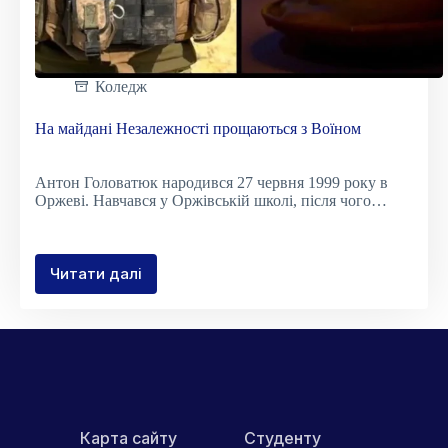
Коледж
На майдані Незалежності прощаються з Воїном
Антон Головатюк народився 27 червня 1999 року в
Оржеві. Навчався у Оржівській школі, після чого…
Читати далі
На
майдані
Незалежності
прощаються
з
Воїном
Карта сайту
Студенту