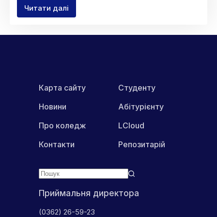
Читати далі
Озброєння
та
військова
техніка
ЗС
України
Карта сайту
Студенту
Новини
Абітурієнту
Про коледж
LCloud
Контакти
Репозитарій
Приймальня директора
(0362) 26-59-23