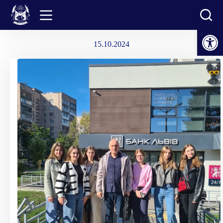
Перейти
до
вмісту
Відкрити Панель інструментів
15.10.2024