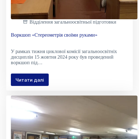
Відділення загальноосвітньої підготовки
Воркшоп «Стереометрія своїми руками»
У рамках тижня циклової комісії загальноосвітніх
дисциплін 15 жовтня 2024 року був проведений
воркшоп під…
Читати далі
Воркшоп
«Стереометрія
своїми
руками»