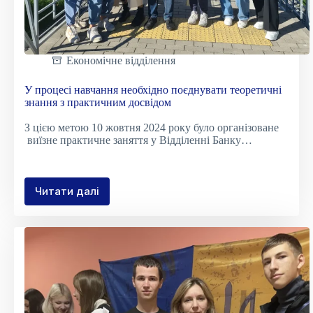
Економічне відділення
У процесі навчання необхідно поєднувати теоретичні
знання з практичним досвідом
З цією метою 10 жовтня 2024 року було організоване
виїзне практичне заняття у Відділенні Банку…
Читати далі
У
процесі
навчання
необхідно
поєднувати
теоретичні
знання
з
практичним