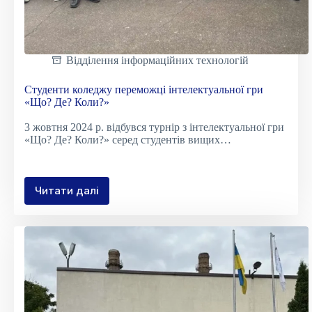
Відділення інформаційних технологій
Студенти коледжу переможці інтелектуальної гри
«Що? Де? Коли?»
3 жовтня 2024 р. відбувся турнір з інтелектуальної гри
«Що? Де? Коли?» серед студентів вищих…
Читати далі
Студенти
коледжу
переможці
інтелектуальної
гри
«Що?
Де?
Коли?»