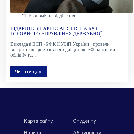
Економічне відділення
ВІДКРИТЕ БІНАРНЕ ЗАНЯТТЯ НА БАЗІ
ГОЛОВНОГО УПРАВЛІННЯ ДЕРЖАВНОЇ
ПОДАТКОВОЇ СЛУЖБИ У РІВНЕНСЬКІЙ ОБЛАСТІ
Викладачі ВСП «РФК НУБіП України» провели
відкрите бінарне заняття з дисциплін «Фінансовий
облік І» та…
Читати далі
ВІДКРИТЕ
БІНАРНЕ
ЗАНЯТТЯ
НА
БАЗІ
ГОЛОВНОГО
УПРАВЛІННЯ
ДЕРЖАВНОЇ
ПОДАТКОВОЇ
Карта сайту
Студенту
СЛУЖБИ
У
Новини
Абітурієнту