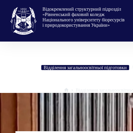
Перейти
до
Відокремлений структурний підрозділ
вмісту
«Рівненський фаховий коледж
Національного університету біоресурсів
і природокористування України»
Відділення загальноосвітньої підготовки
Зустріч з прекрасним
Відділення загальноосвітнь
Головна