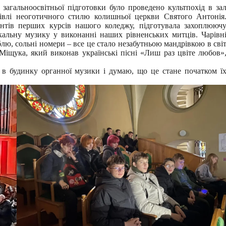
 загальноосвітньої підготовки було проведено культпохід в за
дівлі неоготичного стилю колишньої церкви Святого Антонія
дентів перших курсів нашого коледжу, підготувала захоплююч
окальну музику у виконанні наших рівненських митців. Чарівн
блю, сольні номери – все це стало незабутньою мандрівкою в сві
іщука, який виконав українські пісні «Лиш раз цвіте любов»
 в будинку органної музики і думаю, що це стане початком ї