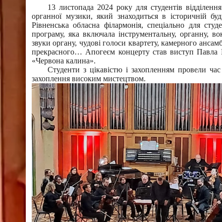
13 листопада 2024 року для студентів відділення
органної музики, який знаходиться в історичній бу
Рівненська обласна філармонія, спеціально для сту
програму, яка включала інструментальну, органну, в
звуки органу, чудові голоси квартету, камерного ансам
прекрасного… Апогеєм концерту став виступ Павла М
«Червона калина».
Студенти з цікавістю і захопленням провели час
захоплення високим мистецтвом.