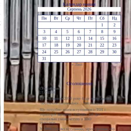
л
Календар новин
.
Серпень 2026
у
Пн
Вт
Ср
Чт
Пт
Сб
Нд
і
т
1
2
,
3
4
5
6
7
8
9
10
11
12
13
14
15
16
х
17
18
19
20
21
22
23
24
25
26
27
28
29
30
31
« Лип
Оголошення
Оголошення
27.07.2026
27 і 28 серпня 2026 року буде проводитись
:
поселення іногородніх…
Читати далі
Оголошення
Що потрібно знати вступникам із ТОТ і
територій активних бойових дій про
спеціальні умови вступу в ЗВО
20.07.2026
У 2026 році всі вступники, зареєстровані або