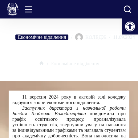
Перейти
до
вмісту
Відкрити Панель інструментів
Економічне відділення
КОЛЕДЖ
11.09.2024
Збори економічного відділення
Економічне відділення
Головна
11 вересня 2024 року в актовій залі коледжу
відбулися збори економічного відділення.
Заступник директора з навчальної роботи
Балдич Людмила Володимирівна
повідомила про
графік освітнього процесу, проаналізувала
успішність студентів, звернувши увагу на навчання
за індивідуальними графіками та нагадала студентам
про академічну доброчесність. Вона наголосила на