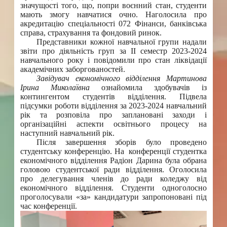
значущості того, що, попри воєнний стан, студенти
мають змогу навчатися очно. Наголосила про
акредитацію спеціальності 072 Фінанси, банківська
справа, страхування та фондовий ринок.
Представники кожної навчальної групи надали
звіти про діяльність груп за ІІ семестр 2023-2024
навчального року і повідомили про стан ліквідації
академічних заборгованостей.
Завідувач економічного відділення Мартинова
Ірина Миколаївна
ознайомила здобувачів із
контингентом студентів відділення. Підвела
підсумки роботи відділення за 2023-2024 навчальний
рік та розповіла про заплановані заходи і
організаційні аспекти освітнього процесу на
наступний навчальний рік.
Після завершення зборів було проведено
студентську конференцію. На конференції студентка
економічного відділення Радіон Дарина була обрана
головою студентської ради відділення. Оголосила
про делегування членів до ради коледжу від
економічного відділення. Студенти одноголосно
проголосували «за» кандидатури запропоновані під
час конференції.