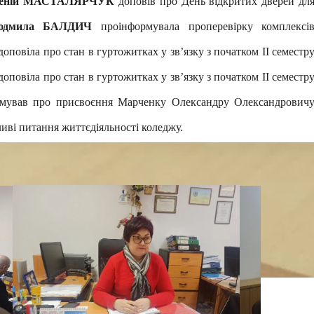
геній МАСТАЛЯРЧУК
доповів про День відкритих дверей дл
юдмила БАЛДИЧ
проінформувала проперевірку комплексі
доповіла про стан в гуртожитках у зв’язку з початком ІІ семестр
доповіла про стан в гуртожитках у зв’язку з початком ІІ семестр
рмував про присвоєння Марченку Олександру Олександрович
ливі питання життєдіяльності коледжу.