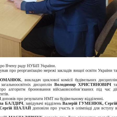
 про Вчену раду НУБіП України.
вав про реорганізацію мережі закладів вищої освіти України т
РОМАНЮК
, викладач циклової комісії будівельних дисциплі
ї загальноосвітніх дисциплін
Володимир ХРИСТЯНОВИЧ
т
ро алгоритм бронювання військовозобов’язаних під час ді
нтів.
Й
доповів про результати НМТ на будівельному відділенні.
ла БАЛДИЧ
, завідувачі відділень
Валерій ГУМЕНЮК, Сергі
Сергій ШАЛАЙ
доповіли про участь в олімпіаді для вступу 