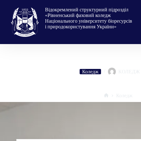
Перейти
до
Відокремлений структурний підрозділ
вмісту
«Рівненський фаховий коледж
Національного університету біоресурсів
і природокористування України»
Коледж
КОЛЕДЖ
Засідання адміністративної ради РФ
Коледж
Головна