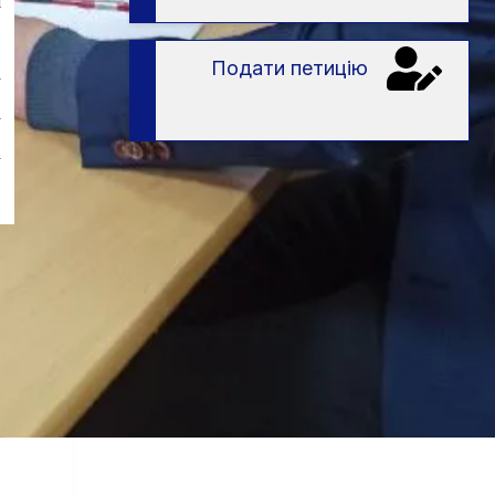
я
в
Подати петицію
у
у
у