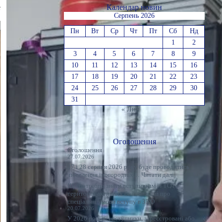
е
Календар новин
Серпень 2026
Пн
Вт
Ср
Чт
Пт
Сб
Нд
1
2
3
4
5
6
7
8
9
10
11
12
13
14
15
16
17
18
19
20
21
22
23
24
25
26
27
28
29
30
31
« Лип
Оголошення
Оголошення
27.07.2026
27 і 28 серпня 2026 року буде проводитись
:
поселення іногородніх…
Читати далі
Оголошення
Що потрібно знати вступникам із ТОТ і
територій активних бойових дій про
спеціальні умови вступу в ЗВО
20.07.2026
У 2026 році всі вступники, зареєстровані або