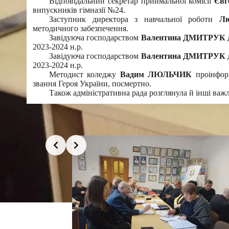
Відповідальний секретар приймальної комісії
Єв
випускників гімназії №24.
Заступник директора з навчальної роботи
Л
методичного забезпечення.
Завідуюча господарством
Валентина ДМИТРУК
2023-2024 н.р.
Завідуюча господарством
Валентина ДМИТРУК
2023-2024 н.р.
Методист коледжу
Вадим ЛЮЛЬЧИК
проінфо
звання Героя України, посмертно.
Також адміністративна рада розглянула й інші важ