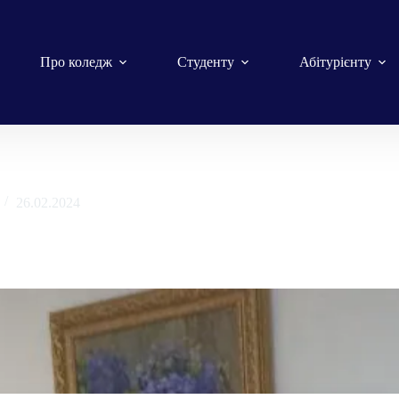
Про коледж
Студенту
Абітурієнту
26.02.2024
К НУБіП України