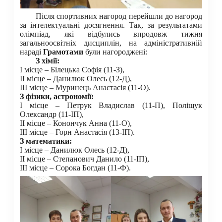
Після спортивних нагород перейшли до нагород
за інтелектуальні досягнення. Так, за результатами
олімпіад, які відбулись впродовж тижня
загальноосвітніх дисциплін, на адміністративній
нараді
Грамотами
були нагороджені:
З хімії:
І місце – Білецька Софія (11-З),
ІІ місце – Данилюк Олесь (12-Д),
ІІІ місце – Муринець Анастасія (11-О).
З фізики, астрономії:
І місце – Петрук Владислав (11-П), Поліщук
Олександр (11-ІП),
ІІ місце – Конончук Анна (11-О),
ІІІ місце – Горн Анастасія (13-ІП).
З математики:
І місце – Данилюк Олесь (12-Д),
ІІ місце – Степанович Данило (11-ІП),
ІІІ місце – Сорока Богдан (11-Ф).