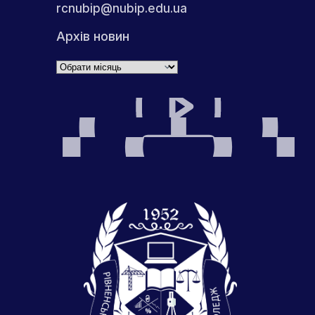
rcnubip@nubip.edu.ua
Архів новин
Архіви