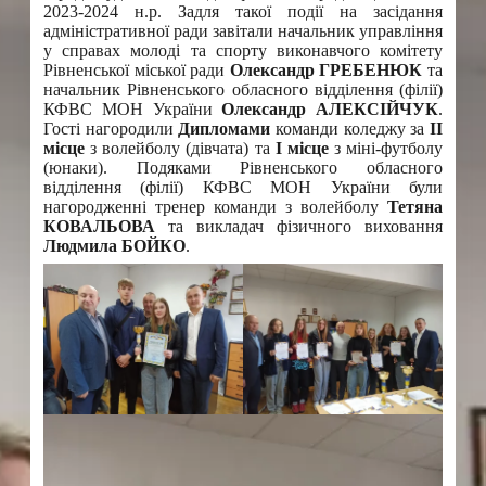
2023-2024 н.р. Задля такої події на засідання
адміністративної ради завітали начальник управління
у справах молоді та спорту виконавчого комітету
Рівненської міської ради
Олександр ГРЕБЕНЮК
та
начальник Рівненського обласного відділення (філії)
КФВС МОН України
Олександр АЛЕКСІЙЧУК
.
Гості нагородили
Дипломами
команди коледжу за
ІІ
місце
з волейболу (дівчата) та
І місце
з міні-футболу
(юнаки). Подяками Рівненського обласного
відділення (філії) КФВС МОН України були
нагородженні тренер команди з волейболу
Тетяна
КОВАЛЬОВА
та викладач фізичного виховання
Людмила БОЙКО
.