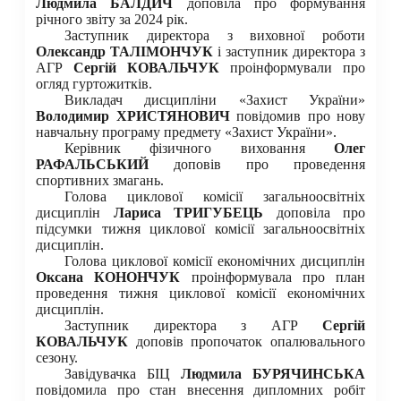
Людмила БАЛДИЧ
доповіла про формування
річного звіту за 2024 рік.
Заступник директора з виховної роботи
Олександр ТАЛІМОНЧУК
і заступник директора з
АГР
Сергій КОВАЛЬЧУК
проінформували про
огляд гуртожитків.
Викладач дисципліни «Захист України»
Володимир ХРИСТЯНОВИЧ
повідомив про нову
навчальну програму предмету «Захист України».
Керівник фізичного виховання
Олег
РАФАЛЬСЬКИЙ
доповів про проведення
спортивних змагань.
Голова циклової комісії загальноосвітніх
дисциплін
Лариса ТРИГУБЕЦЬ
доповіла про
підсумки тижня циклової комісії загальноосвітніх
дисциплін.
Голова циклової комісії економічних дисциплін
Оксана КОНОНЧУК
проінформувала про план
проведення тижня циклової комісії економічних
дисциплін.
Заступник директора з АГР
Сергій
КОВАЛЬЧУК
доповів пропочаток опалювального
сезону.
Завідувачка БІЦ
Людмила БУРЯЧИНСЬКА
повідомила про стан внесення дипломних робіт