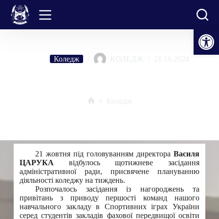
Перейти
до
вмісту
Відкрити Панель інструментів
Коледж
КОЛЕДЖ
21.10.2024
Засідання адміністративної ради
Коледж
Головна
21 жовтня під головуванням директора
Василя
ЦАРУКА
відбулось щотижневе засідання
адміністративної ради, присвячене плануванню
діяльності коледжу на тиждень.
Розпочалось засідання із нагороджень та
привітань з приводу першості команд нашого
навчального закладу в Спортивних іграх України
серед студентів закладів фахової передвищої освіти