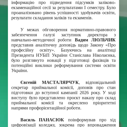
інформацію про підведення підсумків заліково-
екзаменаційної сесії за результатами I семестру. Було
проаналізовано рівень успішності здобувачів освіти,
результати складання заліків та екзаменів.
У межах обговорення нормативно-правового
забезпечення галузі заступник директора з
навчально-методичної роботи
Вадим ЛЮЛЬЧИК
представив аналітичну доповідь щодо Закону «Про
професійну освіту». Базуючись на аналітиці
Президента НУБіП України Станіслава Ніколаєнка,
було розглянуто новації у підготовці фахівців та
потенційні виклики реформування системи освіти
України.
Євгеній МАСТАЛЯРЧУК
, відповідальний
секретар приймальної комісії, доповів про стан
підготовки до вступної кампанії 2026 року. У ході
виступу було представлено проєкт наказу про склад
приймальної комісії та окреслено пріоритетні
напрями профорієнтаційної роботи.
Василь ПАНАСЮК
поінформував про хід
цифровізації коледжу, зокрема про впровадження