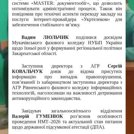
системи «MASTER: документообіг», що дозволить
оптимізувати адміністративні процеси. Також він
повідомив про технічні аспекти переходу закладу на
послуги інтернет-провайдера «Укртелеком» для
забезпечення стабільного зв’язку.
Вадим ЛЮЛЬЧИК
поділився досвідом
Мукачівського фахового коледжу НУБіП України
щодо їхньої ролі у формуванні регіональної політики
Закарпатської області.
Заступник директора з АГР
Сергій
КОВАЛЬЧУК
довів до відома присутніх
інформацію про випадок правопорушення,
пов’язаний із хабарництвом заступника директора з
АГР Рівненського фахового коледжу інформаційних
технологій, наголосивши на важливості дотримання
антикорупційного законодавства.
Завідувач загальноосвітнього відділення
Валерій ГУМЕНЮК
роз’яснив особливості
проведення НМТ–2026 та актуальний стан питання
щодо державної підсумкової атестації (ДПА).