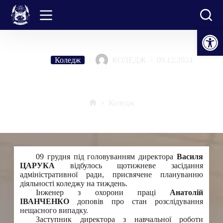
Перейти
до
вмісту
Відкрити Панель інструментів
Коледж
КОЛЕДЖ
09.12.2024
Засідання адміністративної ради
Коледж
Головна
09 грудня під головуванням директора
Василя
ЦАРУКА
відбулось щотижневе засідання
адміністративної ради, присвячене плануванню
діяльності коледжу на тиждень.
Інженер з охорони праці
Анатолій
ІВАНЧЕНКО
доповів про стан розслідування
нещасного випадку.
Заступник директора з навчальної роботи