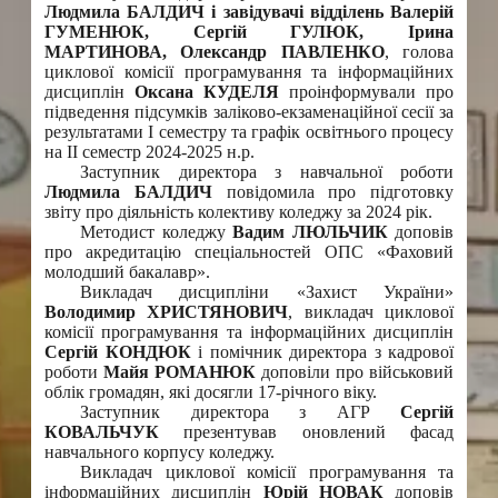
Людмила БАЛДИЧ і завідувачі відділень Валерій
ГУМЕНЮК, Сергій ГУЛЮК, Ірина
МАРТИНОВА, Олександр ПАВЛЕНКО
, голова
циклової комісії програмування та інформаційних
дисциплін
Оксана КУДЕЛЯ
проінформували про
підведення підсумків заліково-екзаменаційної сесії за
результатами І семестру та графік освітнього процесу
на ІІ семестр 2024-2025 н.р.
Заступник директора з навчальної роботи
Людмила БАЛДИЧ
повідомила про підготовку
звіту про діяльність колективу коледжу за 2024 рік.
Методист коледжу
Вадим ЛЮЛЬЧИК
доповів
про акредитацію спеціальностей ОПС «Фаховий
молодший бакалавр».
Викладач дисципліни «Захист України»
Володимир ХРИСТЯНОВИЧ
, викладач циклової
комісії програмування та інформаційних дисциплін
Сергій КОНДЮК
і помічник директора з кадрової
роботи
Майя РОМАНЮК
доповіли про військовий
облік громадян, які досягли 17-річного віку.
Заступник директора з АГР
Сергій
КОВАЛЬЧУК
презентував оновлений фасад
навчального корпусу коледжу.
Викладач циклової комісії програмування та
інформаційних дисциплін
Юрій НОВАК
доповів