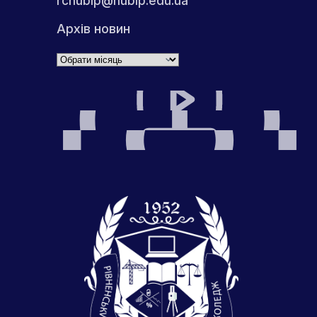
rcnubip@nubip.edu.ua
Архів новин
Архіви