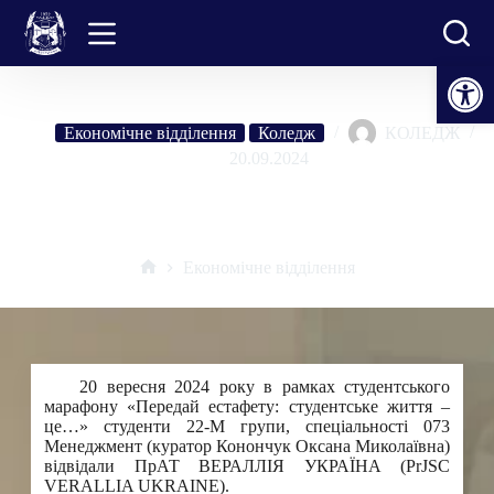
Перейти
до
вмісту
Відкрити Панель інструментів
Економічне відділення
Коледж
КОЛЕДЖ
20.09.2024
Закріплюємо теоретичні знання практичними безпосередньо на
виробництві!
Економічне відділення
Головна
20 вересня 2024 року в рамках студентського
марафону «Передай естафету: студентське життя –
це…» студенти 22-М групи, спеціальності 073
Менеджмент (куратор Конончук Оксана Миколаївна)
відвідали ПрАТ ВЕРАЛЛІЯ УКРАЇНА (PrJSC
VERALLIA UKRAINE).