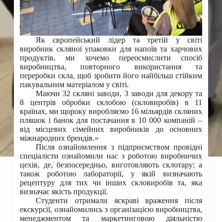
Як європейський лідер та третій у світі
виробник скляної упаковки для напоїв та харчових
продуктів, ми хочемо переосмислити спосіб
виробництва, повторного використання та
переробки скла, щоб зробити його найбільш стійким
пакувальним матеріалом у світі.
Маючи 32 скляні заводи, 3 заводи для декору та
8 центрів обробки склобою (скловиробів) в 11
країнах, ми щороку виробляємо 16 мільярдів скляних
пляшок і банок для постачання в 10 000 компаній –
від місцевих сімейних виробників до основних
міжнародних брендів.»
Після ознайомлення з підприємством провідні
спеціалісти ознайомили нас з роботою виробничих
цехів, де, безпосередньо, виготовляють склотару; а
також роботою лабораторії, у якій визначають
рецептуру для тих чи інших скловиробів та, яка
визначає якість продукції.
Студенти отримали яскраві враження після
екскурсії, ознайомились з організацією виробництва,
менеджментом та маркетинговою діяльністю