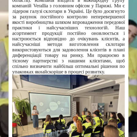
область). Компанія входить в міжнародну Групу
компаній Verallia з головним офісом у Парижі. Ми є
лідером галузі склотари в Україні. Це було досягнуто
за рахунок постійного контролю неперевершеної
якості виробництва шляхом впровадження передової
практики і найсучасніших технологій. Наш
асортимент продукції постійно оновлюється і
настроюється відповідно до очікувань клієнтів, а
найсучасніші методи виготовлення склотари
використовуються для задоволення клієнтів в плані
диференціації товару на ринку. Ми працюємо в
тісному партнерстві з нашими клієнтами, щоб
спільно визначити найбільш оптимальні рішення по
упаковках якнайскоріше в процесі розвитку.