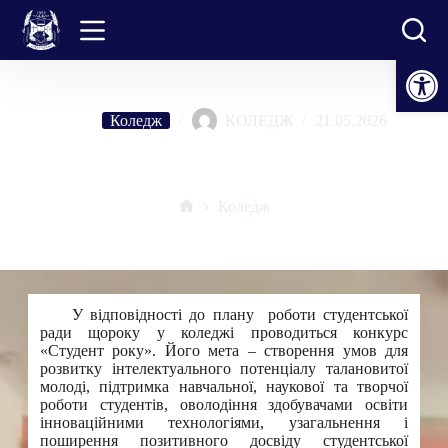
Перейти
до
вмісту
Відкрити Панель інструментів
Коледж
КОЛЕДЖ
21.05.2026
Визначено переможців конкурсу «Студент року – 2026»
Коледж
Головна
У відповідності до плану роботи студентської
ради щороку у коледжі проводиться конкурс
«Студент року». Його мета – створення умов для
розвитку інтелектуального потенціалу талановитої
молоді, підтримка навчальної, наукової та творчої
роботи студентів, оволодіння здобувачами освіти
інноваційними технологіями, узагальнення і
поширення позитивного досвіду студентської