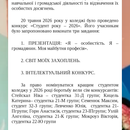
навчальної і громадської діяльності та відзначення їх
особистих досягнень.
20 травня 2026 року у коледжі було проведено
конкурс «Студент року – 2026». Його учасникам
було запропоновано виконати три завдання:
1. ПРЕЗЕНТАЦІЯ: «Я – особистість. Я –
громадянин. Моя майбутня професія».
2. СВІТ МОЇХ ЗАХОПЛЕНЬ.
3. ІНТЕЛЕКТУАЛЬНИЙ КОНКУРС.
За право номінуватися кращим студентом
коледжу у 2026 році боротьбу вели сім конкурсантів:
Стейскал Ніка – студентка 31-Д групи; Кицель
Катерина– студентка 21-М групи; Семенюк Максим,
студент 32-З групи; Левченко Юлія, студентка 21-
Пгрупи; Горн Анастасія, студентка 23-ІПгрупи; Узлій
Ангеліна, студентка 21-К групи; Мокроуз Вікторія,
студентка 22-Ю групи