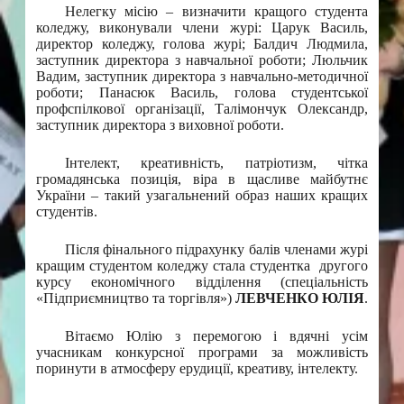
Нелегку місію – визначити кращого студента
коледжу, виконували члени журі: Царук Василь,
директор коледжу, голова журі; Балдич Людмила,
заступник директора з навчальної роботи; Люльчик
Вадим, заступник директора з навчально-методичної
роботи; Панасюк Василь, голова студентської
профспілкової організації, Талімончук Олександр,
заступник директора з виховної роботи.
Інтелект, креативність, патріотизм, чітка
громадянська позиція, віра в щасливе майбутнє
України – такий узагальнений образ наших кращих
студентів.
Після фінального підрахунку балів членами журі
кращим студентом коледжу стала студентка другого
курсу економічного відділення (спеціальність
«Підприємництво та торгівля»)
ЛЕВЧЕНКО ЮЛІЯ
.
Вітаємо Юлію з перемогою і вдячні усім
учасникам конкурсної програми за можливість
поринути в атмосферу ерудиції, креативу, інтелекту.