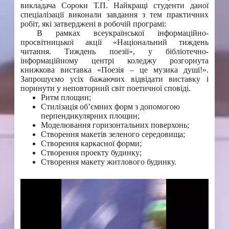
викладача Сороки Т.П. Найкращі студенти даної
спеціалізації виконали завдання з тем практичних
робіт, які затверджені в робочій програмі:
В рамках всеукраїнської інформаційно-
просвітницької акції «Національний тиждень
читання. Тиждень поезії», у бібліотечно-
інформаційному центрі коледжу розгорнута
книжкова виставка «Поезія – це музика душі!».
Запрошуємо усіх бажаючих відвідати виставку і
поринути у неповторний світ поетичної сповіді.
Ритм площин;
Стилізація об’ємних форм з допомогою
перпендикулярних площин;
Моделювання горизонтальних поверхонь;
Створення макетів зеленого середовища;
Створення каркасної форми;
Створення проекту будинку;
Створення макету житлового будинку.