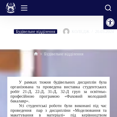
Перейти
до
вмісту
Відкрити Панель інструментів
Будівельне відділення
КОЛЕДЖ
20.03.2024
Виставка студентських робіт
Будівельне відділення
Головна
У рамках тижня будівельних дисциплін була
організована та проведена виставка студентських
робіт 21-Д, 22-Д, 31-Д, 32-Д груп за освітньо-
професійною програмою «Фаховий молодший
бакалавр».
Усі студентські роботи були виконані під час
проведення пар з дисципліни «Моделювання та
макетування в матеріалі» під керівництвом