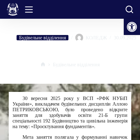
Перейти
до
вмісту
Відкрити Панель інструментів
Будівельне відділення
КОЛЕДЖ
30.09.2025
Відкрите заняття на тему: «Проєктування фундаментів»
Будівельне відділення
Головна
30 вересня 2025 року у ВСП «РФК НУБіП
України», викладачем будівельних дисциплін Аллою
ПЕТРИКОВСЬКОЮ, було проведено відкрите
заняття для здобувачів освіти 21-Б групи
спеціальності 192 Будівництво та цивільна інженерія
на тему: «Проєктування фундаментів».
Мета заняття полягала у формуванні навичок