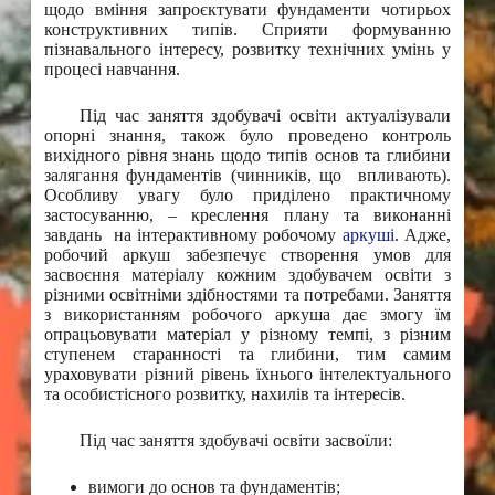
щодо вміння запроєктувати фундаменти чотирьох
конструктивних типів. Сприяти формуванню
пізнавального інтересу, розвитку технічних умінь у
процесі навчання.
Під час заняття здобувачі освіти актуалізували
опорні знання, також було проведено контроль
вихідного рівня знань щодо типів основ та глибини
залягання фундаментів (чинників, що впливають).
Особливу увагу було приділено практичному
застосуванню, – креслення плану та виконанні
завдань на інтерактивному робочому
аркуші
. Адже,
робочий аркуш забезпечує створення умов для
засвоєння матеріалу кожним здобувачем освіти з
різними освітніми здібностями та потребами. Заняття
з використанням робочого аркуша дає змогу їм
опрацьовувати матеріал у різному темпі, з різним
ступенем старанності та глибини, тим самим
ураховувати різний рівень їхнього інтелектуального
та особистісного розвитку, нахилів та інтересів.
Під час заняття здобувачі освіти засвоїли:
вимоги до основ та фундаментів;