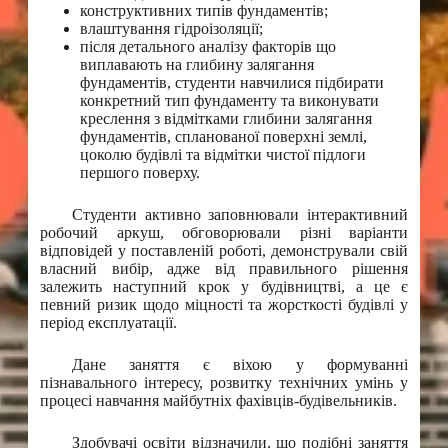
конструктивних типів фундаментів;
влаштування гідроізоляції;
після детального аналізу факторів що
виплавають на глибину залягання
фундаментів, студенти навчилися підбирати
конкретний тип фундаменту та виконувати
креслення з відмітками глибини залягання
фундаментів, спланованої поверхні землі,
цоколю будівлі та відмітки чистої підлоги
першого поверху.
Студенти активно заповнювали інтерактивний
робочий аркуш, обговорювали різні варіанти
відповідей у поставленій роботі, демонстрували свій
власний вибір, адже від правильного рішення
залежить наступний крок у будівництві, а це є
певний ризик щодо міцності та жорсткості будівлі у
період експлуатації.
Дане заняття є віхою у формуванні
пізнавального інтересу, розвитку технічних умінь у
процесі навчання майбутніх фахівців-будівельників.
Здобувачі освіти відзначили, що подібні заняття