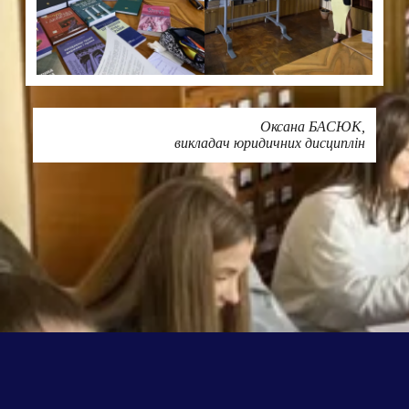
Оксана БАСЮК,
викладач юридичних дисциплін
Друк
ПОШИРИТИ В МЕРЕЖАХ: