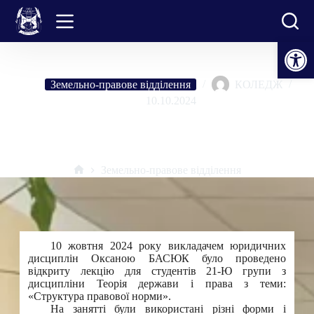
Перейти
до
вмісту
Відкрити Панель інструментів
Земельно-правове відділення
КОЛЕДЖ
10.10.2024
Відкрита лекція з дисципліни «Теорія держави і права» з теми:
«Структура норми права»
Земельно-правове відділення
Головна
10 жовтня 2024 року викладачем юридичних
дисциплін Оксаною БАСЮК було проведено
відкриту лекцію для студентів 21-Ю групи з
дисципліни Теорія держави і права з теми:
«Структура правової норми».
На занятті були використані різні форми і