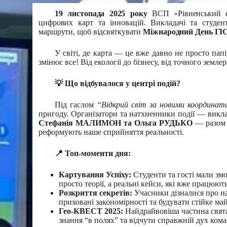
19 листопада 2025 року
ВСП «Рівненський ф
цифрових карт та інновацій. Викладачі та студент
маршрути, щоб відсвяткувати
Міжнародний День ГІС
У світі, де карта — це вже давно не просто пап
змінює все! Від екології до бізнесу, від точного земл
💡 Що відбувалося у центрі подій?
Під гаслом
“Відкрий світ за новими координат
пригоду. Організатори та натхненники події — викл
Стефанія МАЛИМОН та Ольга РУДЬКО
— разом з
реформують наше сприйняття реальності.
📍 Топ-моменти дня:
Картування Успіху:
Студенти та гості мали змо
просто теорії, а реальні кейси, які вже працюют
Розкриття секретів:
Учасники дізналися про на
приховані закономірності та будувати стійке ма
Гео-КВЕСТ 2025:
Найдрайвовіша частина свята
знання “в полях” та відчути справжній дух кома