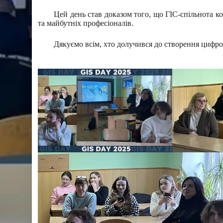
Цей день став доказом того, що ГІС-спільнота к
та майбутніх професіоналів.
Дякуємо всім, хто долучився до створення цифро