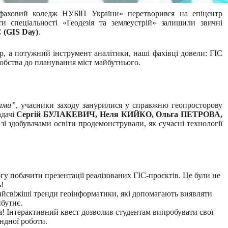
аховий коледж НУБІП України» перетворився на епіцентр
и спеціальності «Геодезія та землеустрій» залишили звичні
 (GIS Day)
.
ір, а потужний інструмент аналітики, наші фахівці довели: ГІС
еробства до планування міст майбутнього.
ами”
, учасники заходу занурилися у справжню геопросторову
адачі
Сергій БУЛАКЕВИЧ, Неля КИЙКО, Ольга ПЕТРОВА,
і здобувачами освіти продемонстрували, як сучасні технології
гу побачити презентації реалізованих ГІС-проєктів. Це були не
ь!
йсвіжіші тренди геоінформатики, які допомагають виявляти
йбутнє.
! Інтерактивний квест дозволив студентам випробувати свої
ндної роботи.