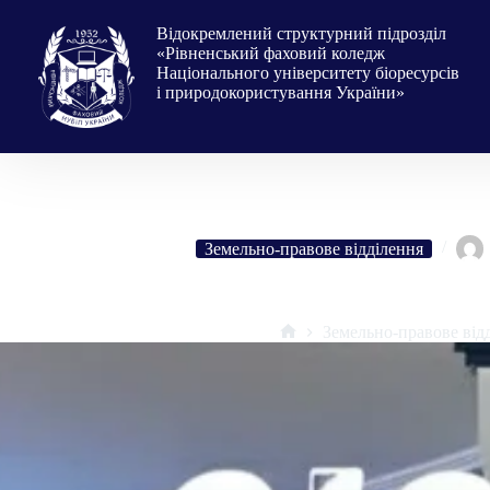
Перейти
до
Відокремлений структурний підрозділ
вмісту
«Рівненський фаховий коледж
Національного університету біоресурсів
і природокористування України»
Земельно-правове відділення
Відкрий світ за новими координатам
Земельно-правове від
Головна