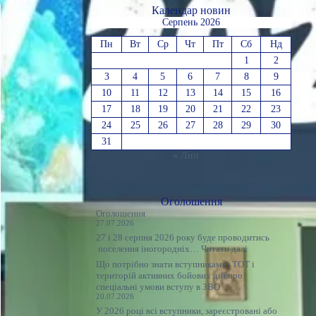
Календар новин
Серпень 2026
Пн
Вт
Ср
Чт
Пт
Сб
Нд
1
2
3
4
5
6
7
8
9
10
11
12
13
14
15
16
17
18
19
20
21
22
23
24
25
26
27
28
29
30
31
« Лип
Оголошення
Оголошення
27.07.2026
27 і 28 серпня 2026 року буде проводитись
:
поселення іногородніх…
Читати далі
Оголошення
Що потрібно знати вступникам із ТОТ і
територій активних бойових дій про
спеціальні умови вступу в ЗВО
20.07.2026
У 2026 році всі вступники, зареєстровані або