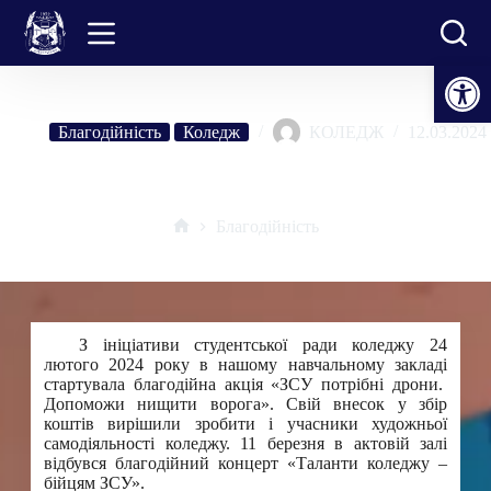
Перейти
до
вмісту
Відкрити Панель інструментів
Благодійність
Коледж
КОЛЕДЖ
12.03.2024
Таланти коледжу – бійцям ЗСУ
Благодійність
Головна
З ініціативи студентської ради коледжу 24
лютого 2024 року в нашому навчальному закладі
стартувала благодійна акція «ЗСУ потрібні дрони.
Допоможи нищити ворога». Свій внесок у збір
коштів вирішили зробити і учасники художньої
самодіяльності коледжу. 11 березня в актовій залі
відбувся благодійний концерт «Таланти коледжу –
бійцям ЗСУ».