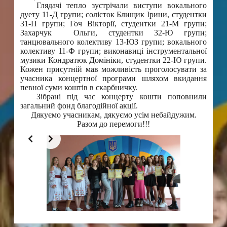
Глядачі тепло зустрічали виступи вокального
дуету 11-Д групи; солісток Блищик Ірини, студентки
31-П групи; Гоч Вікторії, студентки 21-М групи;
Захарчук Ольги, студентки 32-Ю групи;
танцювального колективу 13-ЮЗ групи; вокального
колективу 11-Ф групи; виконавиці інструментальної
музики Кондратюк Домініки, студентки 22-Ю групи.
Кожен присутній мав можливість проголосувати за
учасника концертної програми шляхом вкидання
певної суми коштів в скарбничку.
Зібрані під час концерту кошти поповнили
загальний фонд благодійної акції.
Дякуємо учасникам, дякуємо усім небайдужим.
Разом до перемоги!!!