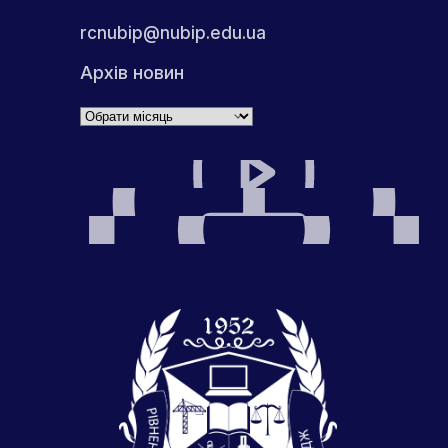
rcnubip@nubip.edu.ua
Архів новин
Архіви