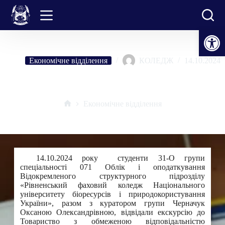
Перейти
до
вмісту
Відкрити Панель інструментів
Економічне відділення
КОЛЕДЖ
14.10.2024
«Студентське життя – це переймати практичний досвід»
Економічне відділення
Головна
14.10.2024 року студенти 31-О групи
спеціальності 071 Облік і оподаткування
Відокремленого структурного підрозділу
«Рівненський фаховий коледж Національного
університету біоресурсів і природокористування
України», разом з куратором групи Черначук
Оксаною Олександрівною, відвідали екскурсію до
Товариство з обмеженою відповідальністю