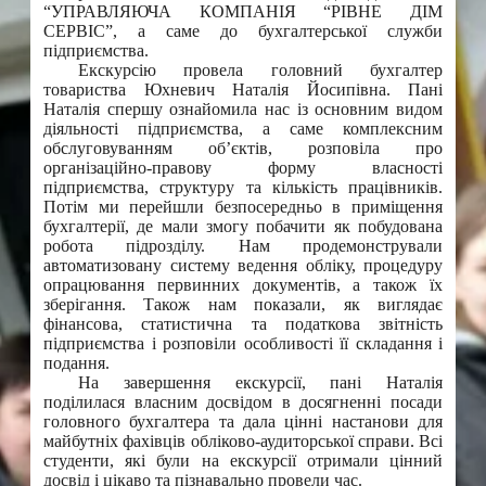
“УПРАВЛЯЮЧА КОМПАНІЯ “РІВНЕ ДІМ
СЕРВІС”, а саме до бухгалтерської служби
підприємства.
Екскурсію провела головний бухгалтер
товариства Юхневич Наталія Йосипівна. Пані
Наталія спершу ознайомила нас із основним видом
діяльності підприємства, а саме комплексним
обслуговуванням об’єктів, розповіла про
організаційно-правову форму власності
підприємства, структуру та кількість працівників.
Потім ми перейшли безпосередньо в приміщення
бухгалтерії, де мали змогу побачити як побудована
робота підрозділу. Нам продемонстрували
автоматизовану систему ведення обліку, процедуру
опрацювання первинних документів, а також їх
зберігання. Також нам показали, як виглядає
фінансова, статистична та податкова звітність
підприємства і розповіли особливості її складання і
подання.
На завершення екскурсії, пані Наталія
поділилася власним досвідом в досягненні посади
головного бухгалтера та дала цінні настанови для
майбутніх фахівців обліково-аудиторської справи. Всі
студенти, які були на екскурсії отримали цінний
досвід і цікаво та пізнавально провели час.