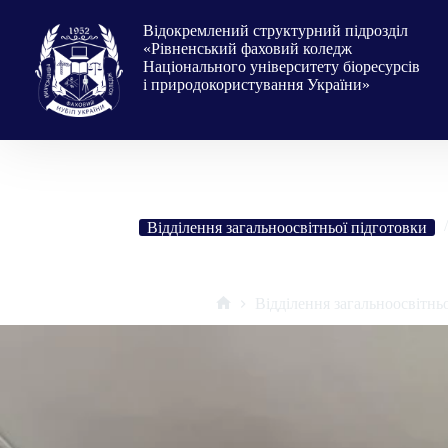
Перейти
до
Відокремлений структурний підрозділ
вмісту
«Рівненський фаховий коледж
Національного університету біоресурсів
і природокористування України»
Відділення загальноосвітньої підготовки
СНІД і його весела вірусна 
Відділення загальноосвітнь
Головна