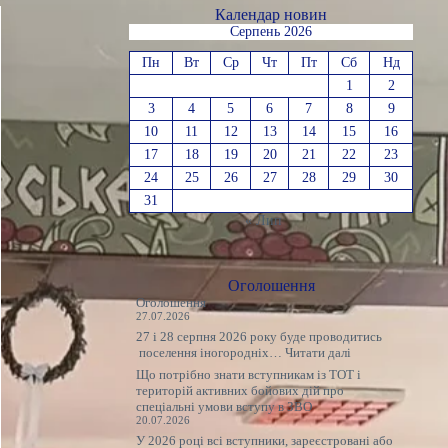
Календар новин
Серпень 2026
Пн
Вт
Ср
Чт
Пт
Сб
Нд
1
2
3
4
5
6
7
8
9
10
11
12
13
14
15
16
17
18
19
20
21
22
23
24
25
26
27
28
29
30
31
« Лип
Оголошення
Оголошення
27.07.2026
27 і 28 серпня 2026 року буде проводитись
:
поселення іногородніх…
Читати далі
Оголошення
Що потрібно знати вступникам із ТОТ і
територій активних бойових дій про
спеціальні умови вступу в ЗВО
20.07.2026
У 2026 році всі вступники, зареєстровані або