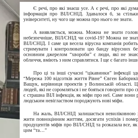
Є речі, про які знаєш усе. А є речі, про які ду
інформація про ВІЛ/СНІД. Здавалося б, за стільк
університеті, ну чого ще можна про нього не знати.
А виявляється, можна. Можна не знати голов
небезпечніше, ВІЛ/СНІД чи covid-19? Можна не знати
ВІЛ/СНІД. І саме ця весела вірусна компанія робит
стримувати і контролювати цю банду вірусних б
основним джерелом “хвороби” є люди, які не знают
обличчя, вміють з ним справлятися. І ще є багато ін
Про ці та інші сучасні “цікавинки” інфекції 
“Мережа 100 відсотків життя Рівне” Євген Баборикін
Ващук, керівниця проектів у Волинській області. Ц
людей, які не соромляться і не бояться говорити про 
є страшна ВІЛ інфекція, як міфи про неї. Саме вони
людським невіглаством породжують нові міфи.
На жаль, ВІЛ/СНІД залишається невиліковною х
жити повноцінним життям, досягати успіхів і поме
продуцентів міфів про ВІЛ/СНІД та розказала все, як
цим “та…”