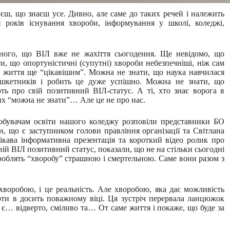
маєш, що знаєш усе. Дивно, але саме до таких речей і належить
и років існування хвороби, інформування у школі, коледжі,
ного, що ВІЛ вже не жахіття сьогодення. Ще невідомо, що
, що опортуністичні (супутні) хвороби небезпечніші, ніж сам
ь життя ще “цікавішим”. Можна не знати, що наука навчилася
ешкетників і робить це дуже успішно. Можна не знати, що
ь про свій позитивний ВІЛ-статус. А ті, хто знає ворога в
ших “можна не знати”… Але це не про нас.
здобувачам освіти нашого коледжу розповіли представники БО
, що є заступником голови правління організації та Світлана
ікава інформативна презентація та короткий відео ролик про
свій ВІЛ позитивний статус, показали, що не на стільки сьогодні
 роблять “хворобу” страшною і смертельною. Саме вони разом з
воробою, і це реальність. Але хворобою, яка дає можливість
рти в досить поважному віці. Ця зустріч перервала ланцюжок
 є… відверто, сміливо та… От саме життя і покаже, що буде за