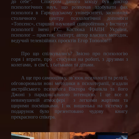
до себе”. Спікером даного заходу був доктор
психологічних наук, що розпочав здобувати фах
психолога в Гарвардському університеті, засновник
столичного центру психологічної допомоги
«Топсенс», старший науковий співробітник у Інститут
психології імені Г.С. Костюка НАПН України,
психолог – практик, експерт, автор власних методик,
ведучий телевізійних проєктів Егор Тополов!!!
Про що спілкувались? Звісно про психологію
горя і втрати, про стосунки на роботі, з друзями з
колегами, в сім’ї, з батьками та дітьми.
А ще про самооцінку, зв’язок психології та релігії,
обговорювали нові методики в психотерапії, згадали
австрійського психолога Віктора Франкла та його
Джоні з парадоксальною інтенцією. І це все в
невимушеній атмосфері з легкими жартами та
щирими посмішками. І як вишенька на тістечку в
подарунок було презентовано чудову книгу
прекрасного спікера.