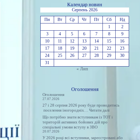
Календар новин
Серпень 2026
Пн
Вт
Ср
Чт
Пт
Сб
Нд
1
2
3
4
5
6
7
8
9
10
11
12
13
14
15
16
17
18
19
20
21
22
23
24
25
26
27
28
29
30
31
« Лип
Оголошення
Оголошення
27.07.2026
27 і 28 серпня 2026 року буде проводитись
:
поселення іногородніх…
Читати далі
Оголошення
Що потрібно знати вступникам із ТОТ і
територій активних бойових дій про
спеціальні умови вступу в ЗВО
20.07.2026
У 2026 році всі вступники, зареєстровані або