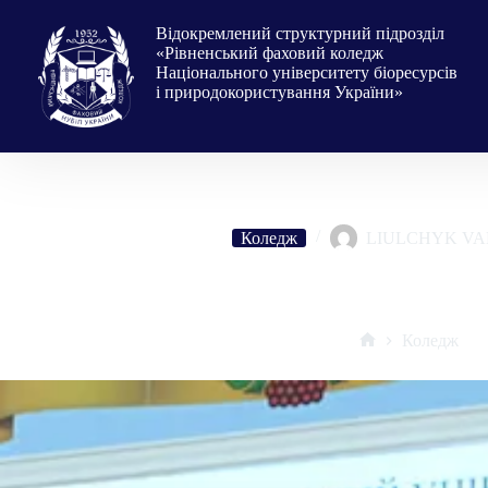
Перейти
до
Відокремлений структурний підрозділ
вмісту
«Рівненський фаховий коледж
Національного університету біоресурсів
і природокористування України»
Коледж
LIULCHYK V
Рівненський фаховий коледж – учасник науково-практичної конф
повоєнної відбудови: глобальні тенденції т
Коледж
Головна