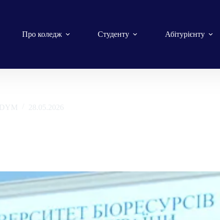
Про коледж
Студенту
Абітурієнту
ADYM
28.05.2026
еренції «Освіта України в умовах війни та
а національні виклики»