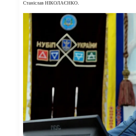
Станіслав НІКОЛАЄНКО.