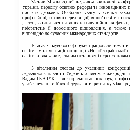
Метою Міжнародної науково-практичної конфер
України, перебігу освітніх реформ та інноваційних п
поступу держави. Особливу увагу учасники заход
професійної, фахової передвищої, вищої освіти та ос
діалогу опинилися питання впливу війни на функціо
пріоритетів її повоєнного відновлення, а також
відповідно до сучасних міжнародних стандартів.
У межах наукового форуму працювали тематичні 
освіти, імплементації концепції «Нової української
освіти, а також актуальним питанням і перспективам м
З вітальним словом до учасників конференції
державної спільноти України, а також міжнародні 
Вадим ТКАЧУК — доктор економічних наук, професор, 
у забезпеченні стійкості держави та розвитку міжнар