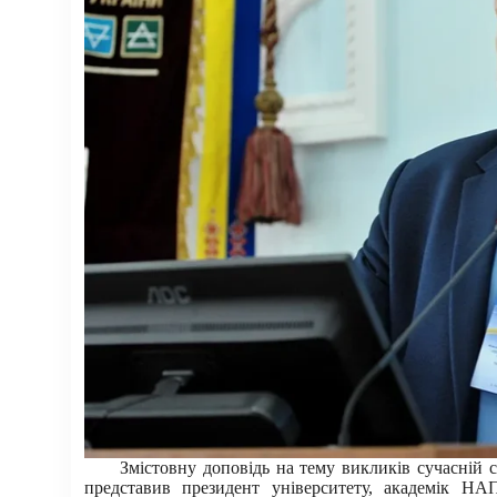
Змістовну доповідь на тему викликів сучасній си
представив президент університету, академік Н