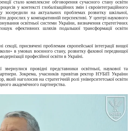
енції стало комплексне обговорення сучасного стану освіти
роцесів у контексті глобалізаційних змін і євроінтеграційного
у зосередили на актуальних проблемах розвитку шкільної,
віти дорослих у компаративній перспективі. У центрі наукового
нування освітньої системи України, визначення стратегічних
 пошук ефективних шляхів подальшої трансформації освіти
секції, присвячені проблемам європейської інтеграції вищої
 школи» в умовах воєнного стану, розвитку фахової передвищої
одернізації професійної освіти в Україні.
 звернулися провідні представники освітньої, наукової та
партнери. Зокрема, учасників привітав ректор НУБіП України
який наголосив на стратегічній ролі університетської освіти
одного академічного партнерства.