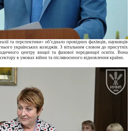
еалії та перспективи» об’єднало провідних фахівців, науковців
тнього українських коледжів. З вітальним словом до присутніх
одичного центру вищої та фахової передвищої освіти. Вона
сектору в умовах війни та післявоєнного відновлення країни.