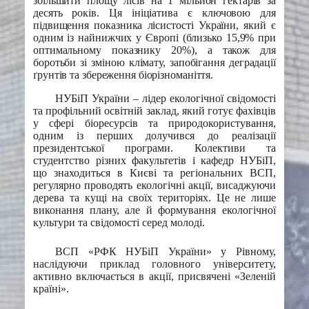
збільшити площу лісів на 1 мільйон гектарів за
десять років. Ця ініціатива є ключовою для
підвищення показника лісистості України, який є
одним із найнижчих у Європі (близько 15,9% при
оптимальному показнику 20%), а також для
боротьби зі зміною клімату, запобігання деградації
ґрунтів та збереження біорізноманіття.
НУБіП України – лідер екологічної свідомості
та профільний освітній заклад, який готує фахівців
у сфері біоресурсів та природокористування,
одним із перших долучився до реалізації
президентської програми. Колективи та
студентство різних факультетів і кафедр НУБіП,
що знаходиться в Києві та регіональних ВСП,
регулярно проводять екологічні акції, висаджуючи
дерева та кущі на своїх територіях. Це не лише
виконання плану, але й формування екологічної
культури та свідомості серед молоді.
ВСП «РФК НУБіП України» у Рівному,
наслідуючи приклад головного університету,
активно включається в акції, присвячені «Зеленій
країні».