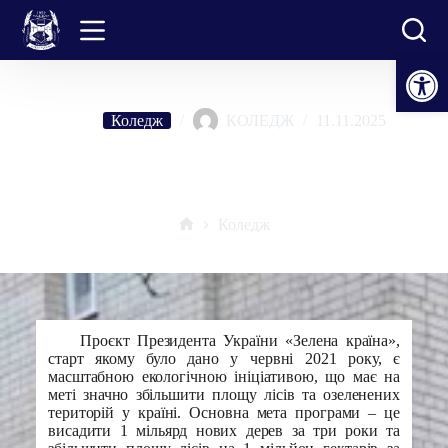
Перейти
до
вмісту
Відкрити Панель інструментів
Коледж
КОЛЕДЖ
11.11.2025
Програма президента «Зелена країна». ВСП «РФК НУБіП
України приєднується до екологічної ініціативи НУБіП України
Коледж
Головна
Проєкт Президента України «Зелена країна»,
старт якому було дано у червні 2021 року, є
масштабною екологічною ініціативою, що має на
меті значно збільшити площу лісів та озеленених
територій у країні. Основна мета програми – це
висадити 1 мільярд нових дерев за три роки та