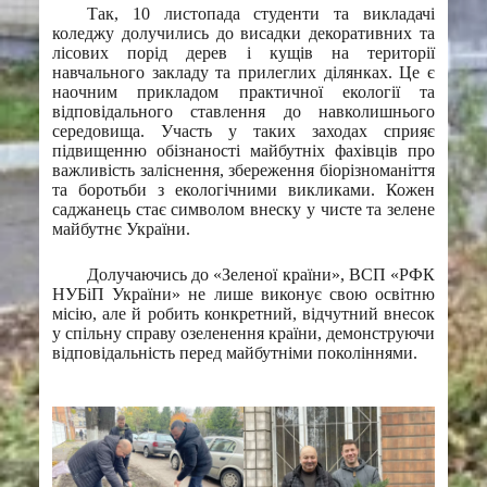
Так, 10 листопада студенти та викладачі
коледжу долучились до висадки декоративних та
лісових порід дерев і кущів на території
навчального закладу та прилеглих ділянках. Це є
наочним прикладом практичної екології та
відповідального ставлення до навколишнього
середовища. Участь у таких заходах сприяє
підвищенню обізнаності майбутніх фахівців про
важливість заліснення, збереження біорізноманіття
та боротьби з екологічними викликами. Кожен
саджанець стає символом внеску у чисте та зелене
майбутнє України.
Долучаючись до «Зеленої країни», ВСП «РФК
НУБіП України» не лише виконує свою освітню
місію, але й робить конкретний, відчутний внесок
у спільну справу озеленення країни, демонструючи
відповідальність перед майбутніми поколіннями.