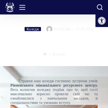
Перейти
до
вмісту
Відкрити Панель інструментів
Коледж
КОЛЕДЖ
07.05.2024
Профорієнтаційний марафон триває: до коледжу завітали учні
Рівненського міжшкільного ресурсного центру
Коледж
Головна
7 травня наш коледж гостинно зустрічав учнів
Рівненського міжшкільного ресурсного центру.
Весь колектив коледжу подбав про те, щоб гості
максимально корисно провели свій час та
ознайомилися з навчальним закладом, зі
спеціальностями та умовами вступу.