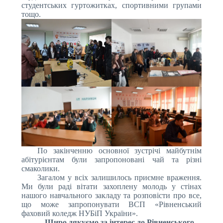
студентських гуртожитках, спортивними групами
тощо.
По закінченню основної зустрічі майбутнім
абітурієнтам були запропоновані чай та різні
смаколики.
Загалом у всіх залишилось приємне враження.
Ми були раді вітати захоплену молодь у стінах
нашого навчального закладу та розповісти про все,
що може запропонувати ВСП «Рівненський
фаховий коледж НУБіП України».
Щиро дякуємо за інтерес до Рівненського