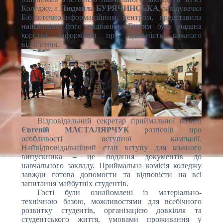
Коледжу, а
Людмила БУРЯЧИНСЬКА
, завідувачка
Бібліотечно-інформаційним центром, представила
найцінніші його надбання. Гостям була надана
коротка інформація про діяльність кожного
відділення.
Відповідальний секретар приймальної комісії
Євгеній МАСТАЛЯРЧУК
розповів про
особливості вступної кампанії.
Найвідповідальніший етап вступу для кожного
випускника – це подання документів до
навчального закладу. Приймальна комісія коледжу
завжди готова допомогти та відповісти на всі
запитання майбутніх студентів.
Гості були ознайомлені із матеріально-
технічною базою, можливостями для всебічного
розвитку студентів, організацією довкілля та
студентського життя, умовами проживання у