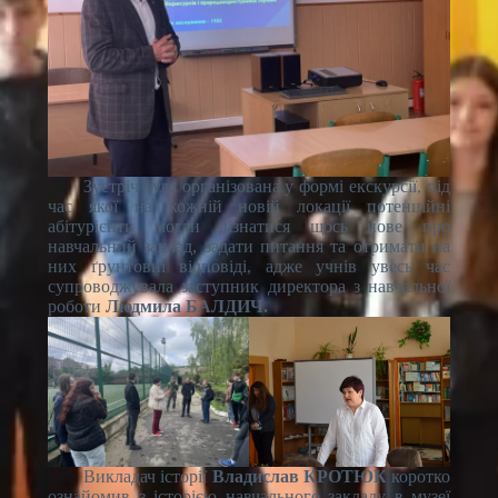
Зустріч була організована у формі екскурсії, під
час якої на кожній новій локації потенційні
абітурієнти могли дізнатися щось нове про
навчальний заклад, задати питання та отримати на
них ґрунтовні відповіді, адже учнів увесь час
супроводжувала заступник директора з навчальної
роботи
Людмила БАЛДИЧ.
Викладач історії
Владислав КРОТЮК
коротко
ознайомив з історією навчального закладу в музеї