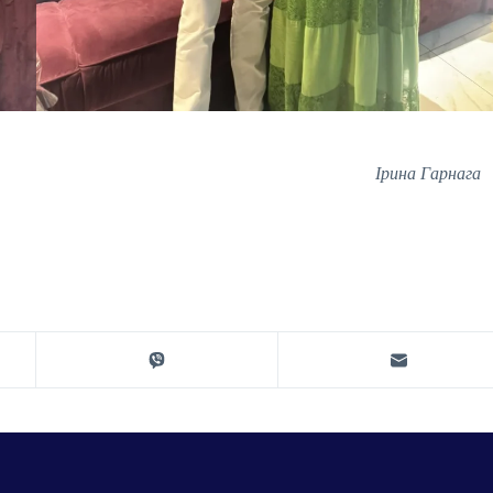
Ірина Гарнага