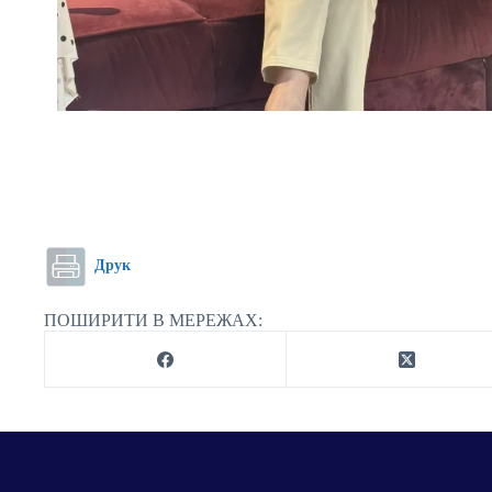
Друк
ПОШИРИТИ В МЕРЕЖАХ: