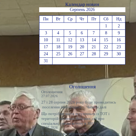
ї
Календар новин
,
Серпень 2026
ї
Пн
Вт
Ср
Чт
Пт
Сб
Нд
а
1
2
,
3
4
5
6
7
8
9
ю
10
11
12
13
14
15
16
й
17
18
19
20
21
22
23
о
24
25
26
27
28
29
30
и
31
« Лип
к
д
Оголошення
я
Оголошення
27.07.2026
м
27 і 28 серпня 2026 року буде проводитись
:
поселення іногородніх…
Читати далі
Оголошення
м
Що потрібно знати вступникам із ТОТ і
а
територій активних бойових дій про
,
спеціальні умови вступу в ЗВО
о
20.07.2026
У 2026 році всі вступники, зареєстровані або