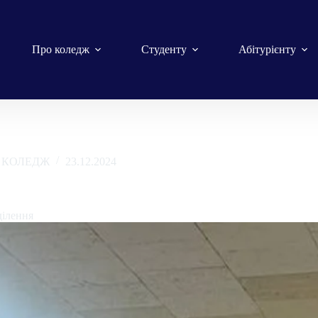
Про коледж
Студенту
Абітурієнту
КОЛЕДЖ
23.12.2024
ишневої гори та її околиць»
ділення