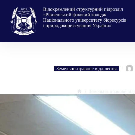
Перейти
до
Відокремлений структурний підрозділ
вмісту
«Рівненський фаховий коледж
Національного університету біоресурсів
і природокористування України»
Земельно-правове відділення
Презентація книги Якова Дідуха «Рослинність В
Земельно-правове від
Головна