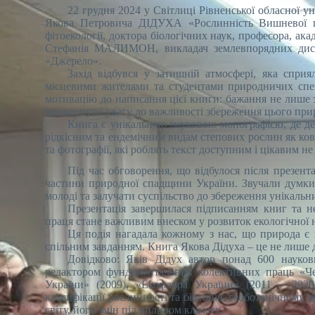
22 грудня 2024 у Світлиці Рівненської обласної ун
Якова Петровича ДІДУХА «Рослинність Вишневої гор
фітоекології, доктора біологічних наук, професора, ак
Стефанія МАЛИМОН, викладач землевпорядних дисци
«Джерело».
Захід відбувся у затишній атмосфері, яка сприя
місцевими жителями та студентами природничих спец
мотивацію до написання цієї книги: бажання не лише 
привернути увагу до важливості збереження цього приро
Книга є унікальною науковою монографією, де де
рідкісним та ендемічним видам степових рослин як кови
та фотографії, які роблять текст доступним і цікавим н
Під час обговорення, що відбулося після презент
частини природної спадщини України. Звучали думки 
молоді та залучати суспільство до збереження унікаль
Презентація завершилася підписанням книг та н
праця стане важливим внеском у розвиток екологічної н
Ця подія нагадала кожному з нас, що природа є
спільним завданням. Книга Якова Дідуха – це не лише до
Довідково: Яків Дідух автор понад 600 науков
редактором фундаментальних колективних праць «Че
України» (2009), «Екофлора України» (2011 – 2020
класифікації рослинності та біотопів, геоботанічному
світу, його змін під впливом клімату.