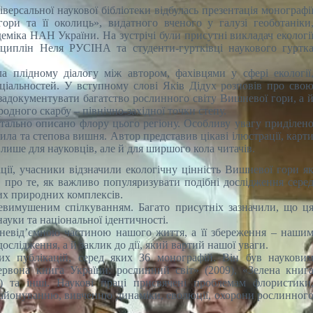
іверсальної наукової бібліотеки відбулась презентація монографі
и та її околиць», видатного вченого у галузі геоботаніки
адеміка НАН України. На зустрічі були присутні викладач екологі
плін Неля РУСІНА та студенти-гуртківці наукового гуртк
ла плідному діалогу між автором, фахівцями у сфері екології
іальностей. У вступному слові Яків Дідух розповів про сво
задокументувати багатство рослинного світу Вишневої гори, а 
дного скарбу – північно-західної точки степу.
тально описано флору цього регіону. Особливу увагу приділен
ла та степова вишня. Автор представив цікаві ілюстрації, карт
е лише для науковців, але й для ширшого кола читачів.
ації, учасники відзначили екологічну цінність Вишневої гори я
про те, як важливо популяризувати подібні дослідження сере
них природних комплексів.
евимушеним спілкуванням. Багато присутніх зазначили, що ц
ауки та національної ідентичності.
 невід’ємною частиною нашого життя, а її збереження – наши
слідження, а й заклик до дії, який вартий нашої уваги.
их публікацій, серед яких 36 монографій. Він був наукови
рвона книга України: рослинний світ» (2009), «Зелена книг
) та інші. Наукові праці присвячені проблемам флористики
 районуванню, вивченню динаміки, еволюції, охорони рослинног