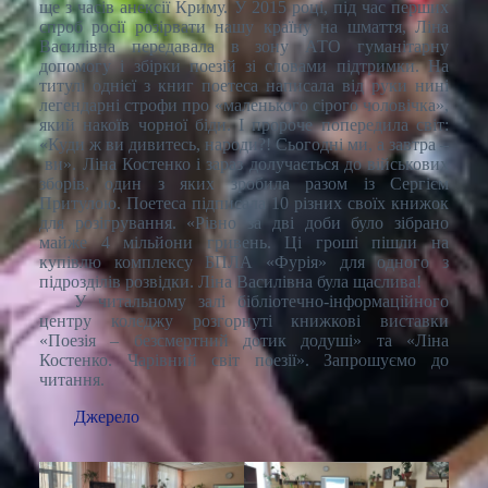
ще з часів анексії Криму. У 2015 році, під час перших
спроб росії розірвати нашу країну на шмаття, Ліна
Василівна передавала в зону АТО гуманітарну
допомогу і збірки поезій зі словами підтримки. На
титулі однієї з книг поетеса написала від руки нині
легендарні строфи про «маленького сірого чоловічка»,
який накоїв чорної біди. І пророче попередила світ:
«Куди ж ви дивитесь, народи?! Сьогодні ми, а завтра –
ви». Ліна Костенко і зараз долучається до військових
зборів, один з яких зробила разом із Сергієм
Притулою. Поетеса підписала 10 різних своїх книжок
для розігрування. «Рівно за дві доби було зібрано
майже 4 мільйони гривень. Ці гроші пішли на
купівлю комплексу БПЛА «Фурія» для одного з
підрозділів розвідки. Ліна Василівна була щаслива!
У читальному залі бібліотечно-інформаційного
центру коледжу розгорнуті книжкові виставки
«Поезія – безсмертний дотик додуші» та «Ліна
Костенко. Чарівний світ поезії». Запрошуємо до
читання.
Джерело