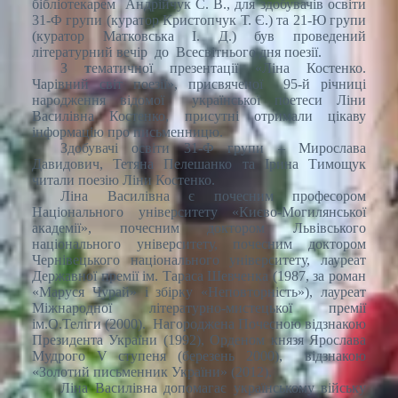
бібліотекарем Андрійчук С. В., для здобувачів освіти
31-Ф групи (куратор Кристопчук Т. Є.) та 21-Ю групи
(куратор Матковська І. Д.) був проведений
літературний вечір до Всесвітнього дня поезії.
З
т
ематичної презентації «Ліна Костенко.
Чарівний світ поезії», присвяченої 95-й річниці
народження відомої української поетеси Ліни
Василівна Костенко, присутні отримали цікаву
інформацію про письменницю.
Здобувачі освіти 31-Ф групи – Мирослава
Давидович, Тетяна Пелешанко та Ірина Тимощук
читали поезію Ліни Костенко.
Ліна Василівна є почесним професором
Національного університету «Києво-Могилянської
академії», почесним доктором Львівського
національного університету, почесним доктором
Чернівецького національного університету, лауреат
Державної премії ім. Тараса Шевченка (1987, за роман
«Маруся Чурай» і збірку «Неповторність»), лауреат
Міжнародної літературно-мистецької премії
ім.О.Теліги (2000). Нагороджена Почесною відзнакою
Президента України (1992), Орденом князя Ярослава
Мудрого V ступеня (березень 2000), відзнакою
«Золотий письменник України» (2012).
Ліна Василівна допомагає українському війську