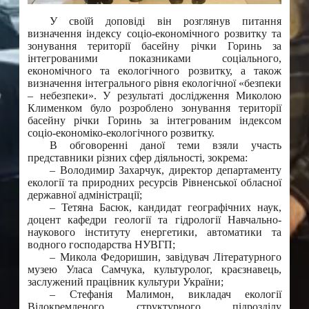
У своїй доповіді він розглянув питання
визначення індексу соціо-економічного розвитку та
зонування території басейну річки Горинь за
інтегрованими показниками соціального,
економічного та екологічного розвитку, а також
визначення інтегрального рівня екологічної «безпеки
– небезпеки». У результаті дослідження Миколою
Клименком було розроблено зонування території
басейну річки Горинь за інтегрованим індексом
соціо-економіко-екологічного розвитку.
В обговоренні даної теми взяли участь
представники різних сфер діяльності, зокрема:
– Володимир Захарчук, директор департаменту
екології та природних ресурсів Рівненської обласної
державної адміністрації;
– Тетяна Басюк, кандидат географічних наук,
доцент кафедри геології та гідрології Навчально-
наукового інституту енергетики, автоматики та
водного господарства НУВГП;
– Микола Федоришин, завідувач Літературного
музею Уласа Самчука, культуролог, краєзнавець,
заслужений працівник культури України;
– Стефанія Малимон, викладач екології
Відокремленого структурного підрозділу