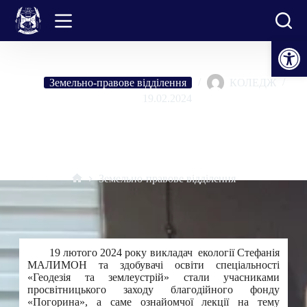
Перейти
до
вмісту
Відкрити Панель інструментів
Земельно-правове відділення
КОЛЕДЖ
19.02.2024
Ознайомча лекція на тему «Теоретико-методологічні засади
сталого розвитку агросфери басейнів річок (на прикладі річки
Горинь)»
Земельно-правове відділення
Головна
19 лютого 2024 року викладач екології Стефанія
МАЛИМОН та здобувачі освіти спеціальності
«Геодезія та землеустрій» стали учасниками
просвітницького заходу благодійного фонду
«Погорина», а саме ознайомчої лекції на тему