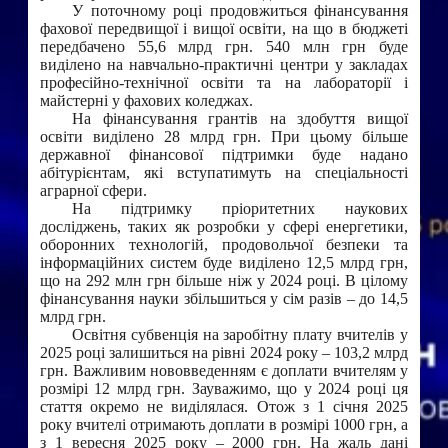
У поточному році продовжиться фінансування
фахової передвищої і вищої освіти, на що в бюджеті
передбачено 55,6 млрд грн. 540 млн грн буде
виділено на навчально-практичні центри у закладах
професійно-технічної освіти та на лабораторії і
майстерні у фахових коледжах.
На фінансування грантів на здобуття вищої
освіти виділено 28 млрд грн. При цьому більше
державної фінансової підтримки буде надано
абітурієнтам, які вступатимуть на спеціальності
аграрної сфери.
На підтримку пріоритетних наукових
досліджень, таких як розробки у сфері енергетики,
оборонних технологій, продовольчої безпеки та
інформаційних систем буде виділено 12,5 млрд грн,
що на 292 млн грн більше ніж у 2024 році. В цілому
фінансування науки збільшиться у сім разів – до 14,5
млрд грн.
Освітня субвенція на заробітну плату вчителів у
2025 році залишиться на рівні 2024 року – 103,2 млрд
грн. Важливим нововведенням є доплати вчителям у
розмірі 12 млрд грн. Зауважимо, що у 2024 році ця
стаття окремо не виділялася. Отож з 1 січня 2025
року вчителі отримають доплати в розмірі 1000 грн, а
з 1 вересня 2025 року – 2000 грн. На жаль дані