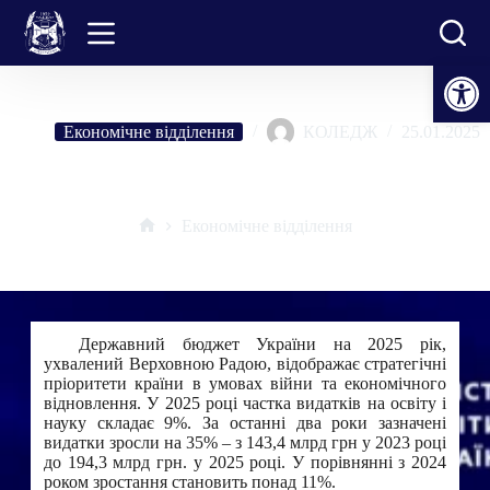
Перейти
до
вмісту
Відкрити Панель інструментів
Економічне відділення
КОЛЕДЖ
25.01.2025
ОСВІТНІЙ БЮДЖЕТ 2025
Економічне відділення
Головна
Державний бюджет України на 2025 рік,
ухвалений Верховною Радою, відображає стратегічні
пріоритети країни в умовах війни та економічного
відновлення. У 2025 році частка видатків на освіту і
науку складає 9%. За останні два роки зазначені
видатки зросли на 35% – з 143,4 млрд грн у 2023 році
до 194,3 млрд грн. у 2025 році. У порівнянні з 2024
роком зростання становить понад 11%.