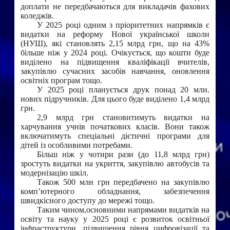
доплати не передбачаються для викладачів фахових
коледжів.
У 2025 році одним з пріоритетних напрямків є
видатки на реформу Нової української школи
(НУШ), які становлять 2,15 млрд грн, що на 43%
більше ніж у 2024 році. Очікується, що кошти буде
виділено на підвищення кваліфікації вчителів,
закупівлю сучасних засобів навчання, оновлення
освітніх програм тощо.
У 2025 році планується друк понад 20 млн.
нових підручників. Для цього буде виділено 1,4 млрд
грн.
2,9 млрд грн становитимуть видатки на
харчування учнів початкових класів. Вони також
включатимуть спеціальні дієтичні програми для
дітей із особливими потребами.
Більш ніж у чотири рази (до 11,8 млрд грн)
зростуть видатки на укриття, закупівлю автобусів та
модернізацію шкіл.
Також 500 млн грн передбачено на закупівлю
комп’ютерного обладнання, забезпечення
швидкісного доступу до мережі тощо.
Таким чином,основними напрямами видатків на
освіту та науку у 2025 році є розвиток освітньої
інфраструктури, підвищення рівня цифровізації та