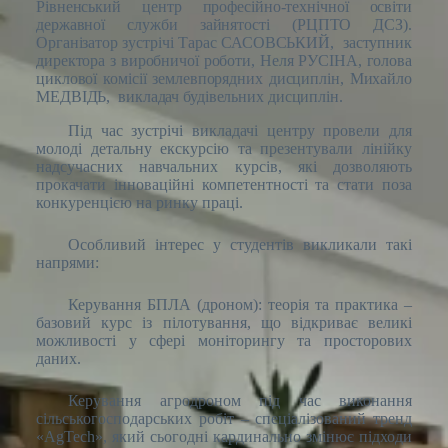
Рівненський центр професійно-технічної освіти
державної служби зайнятості (РЦПТО ДСЗ).
Організатор зустрічі Тарас САСОВСЬКИЙ, заступник
директора з виробничої роботи, Неля РУСІНА, голова
циклової комісії землевпорядних дисциплін, Михайло
МЕДВІДЬ, викладач будівельних дисциплін.
Під час зустрічі викладачі центру провели для
молоді детальну екскурсію та презентували лінійку
надсучасних навчальних курсів, які дозволяють
прокачати інноваційні компетентності та стати поза
конкуренцією на ринку праці.
Особливий інтерес у студентів викликали такі
напрями:
Керування БПЛА (дроном): теорія та практика –
базовий курс із пілотування, що відкриває великі
можливості у сфері моніторингу та просторових
даних.
Керування агродроном під час виконання
сільськогосподарських робіт – спеціалізований тренд
«AgTech», який сьогодні кардинально змінює підходи