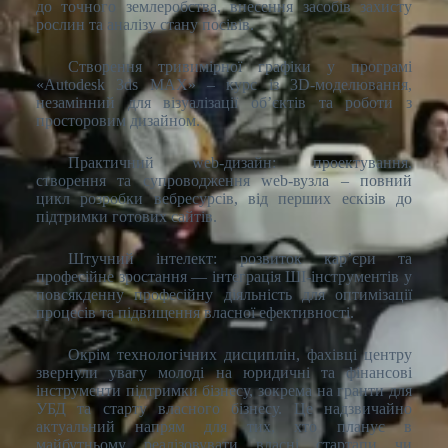
до точного землеробства, внесення засобів захисту
рослин та аналізу стану посівів.
Створення тривимірної графіки у програмі
«Autodesk 3ds MAX» – курс із 3D-моделювання,
незамінний для візуалізації об’єктів та роботи з
просторовим дизайном.
Практичний web-дизайн: проектування,
створення та супроводження web-вузла – повний
цикл розробки вебресурсів, від перших ескізів до
підтримки готових сайтів.
Штучний інтелект: розвиток кар’єри та
професійне зростання — інтеграція ШІ-інструментів у
повсякденну професійну діяльність для оптимізації
процесів та підвищення власної ефективності.
Окрім технологічних дисциплін, фахівці центру
звернули увагу молоді на юридичні та фінансові
інструменти підтримки бізнесу, зокрема на гранти для
УБД та старту власного бізнесу. Це надзвичайно
актуальний напрям для тих, хто планує в
майбутньому реалізовувати власні стартапи чи