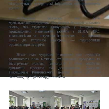
підтримувати ветеранські ініціативи та відновлення
країни.
«Сучасний фахівець має бути
мультидисциплінарним. Поєднання фундаментальних
знань, які студенти здобувають у коледжі, із
прикладними навичками роботи з БПЛА, ГІС-
технологіями чи штучним інтелектом – це прямий
шлях до успішної кар’єри», — підкреслили
організатори зустрічі.
Візит став чудовим стимулом для студентів
розвиватися поза межами стандартної програми та
інтегрувати новітні технології у свої майбутні
дипломні проєкти та дослідження. Дякуємо
викладачам Рівненського центру ПТО ДСЗ за
змістовну зустріч та круті інсайти!