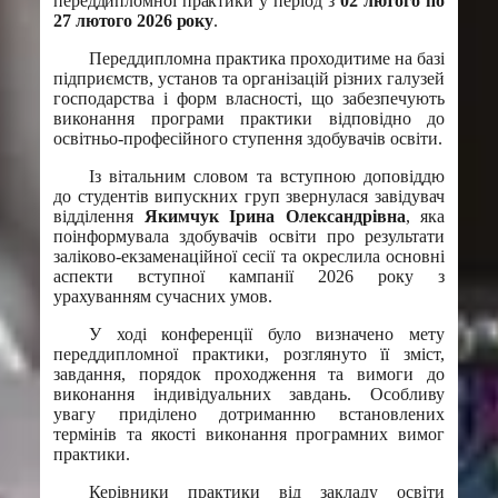
переддипломної практики у період з
02 лютого по
27 лютого 2026 року
.
Переддипломна практика проходитиме на базі
підприємств, установ та організацій різних галузей
господарства і форм власності, що забезпечують
виконання програми практики відповідно до
освітньо-професійного ступення здобувачів освіти.
Із вітальним словом та вступною доповіддю
до студентів випускних груп звернулася завідувач
відділення
Якимчук Ірина Олександрівна
, яка
поінформувала здобувачів освіти про результати
заліково-екзаменаційної сесії та окреслила основні
аспекти вступної кампанії 2026 року з
урахуванням сучасних умов.
У ході конференції було визначено мету
переддипломної практики, розглянуто її зміст,
завдання, порядок проходження та вимоги до
виконання індивідуальних завдань. Особливу
увагу приділено дотриманню встановлених
термінів та якості виконання програмних вимог
практики.
Керівники практики від закладу освіти