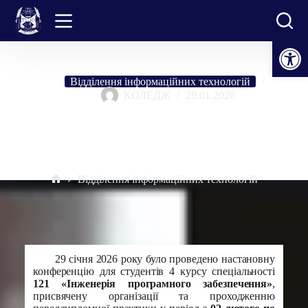
Перейти
до
вмісту
Відкрити Панель інструментів
Відділення інформаційних технологій
КОЛЕДЖ
29.01.2026
Настановна конференція перед проходженням переддипломної
практики для студентів 4-го курсу спеціальності 121 Інженерія
програмного забезпечення
Відділення інформаційних технологій
Головна
29 січня 2026 року було проведено настановну
конференцію для студентів 4 курсу спеціальності
121 «Інженерія програмного забезпечення»
,
присвячену організації та проходженню