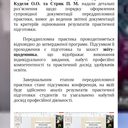
Куделя О.О. та Стрик П. М.
надали детальні
роз’яснення щодо порядку оформлення
супровідної документації переддипломної
практики, вимог до ведення звітної документації
та критеріїв оцінювання результатів практичної
підготовки.
Переддипломна практика проводитиметься
відповідно до затвердженої програми. Підсумком її
проходження є підготовка та захист
звіту-
щоденника
, що відображає виконання
індивідуального завдання, набуті професійні
компетентності та практичний досвід здобувачів
освіти.
Завершальним етапом переддипломної
практики стане підсумкова конференція, на якій
буде здійснено аналіз результатів практичної
підготовки студентів та узагальнено набутий
досвід професійної діяльності.