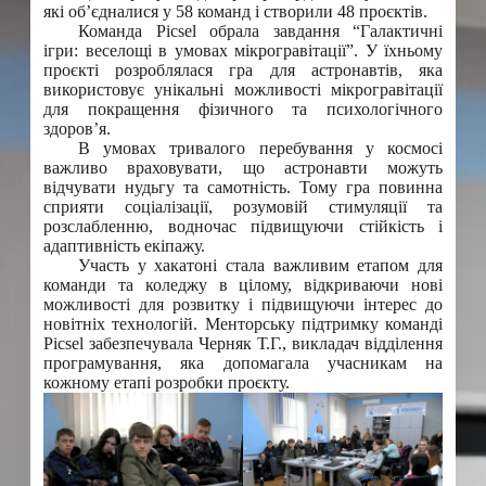
які об’єдналися у 58 команд і створили 48 проєктів.
Команда Picsel обрала завдання “Галактичні
ігри: веселощі в умовах мікрогравітації”. У їхньому
проєкті розроблялася гра для астронавтів, яка
використовує унікальні можливості мікрогравітації
для покращення фізичного та психологічного
здоров’я.
В умовах тривалого перебування у космосі
важливо враховувати, що астронавти можуть
відчувати нудьгу та самотність. Тому гра повинна
сприяти соціалізації, розумовій стимуляції та
розслабленню, водночас підвищуючи стійкість і
адаптивність екіпажу.
Участь у хакатоні стала важливим етапом для
команди та коледжу в цілому, відкриваючи нові
можливості для розвитку і підвищуючи інтерес до
новітніх технологій. Менторську підтримку команді
Picsel забезпечувала Черняк Т.Г., викладач відділення
програмування, яка допомагала учасникам на
кожному етапі розробки проєкту.