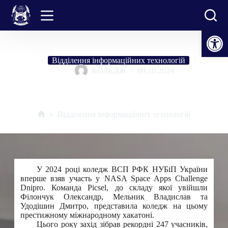
Перейти
до
вмісту
Відкрити Панель інструментів
Відділення інформаційних технологій
КОЛЕДЖ
09.10.2024
NASA Space Apps Challenge Dnipro 2024
Відділення інформаційних технологій
Головна
У 2024 році коледж ВСП РФК НУБіП України
вперше взяв участь у NASA Space Apps Challenge
Dnipro. Команда Picsel, до складу якої увійшли
Філончук Олександр, Мельник Владислав та
Удодішин Дмитро, представила коледж на цьому
престижному міжнародному хакатоні.
Цього року захід зібрав рекордні 247 учасників,