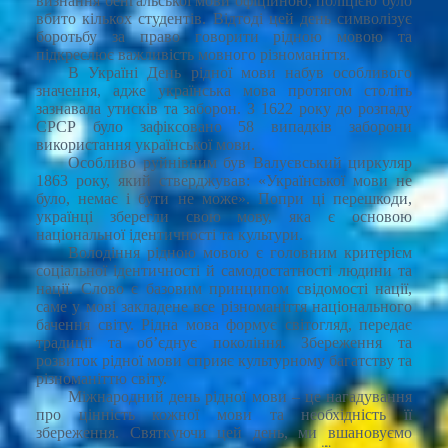
визнання бенгальської мови офіційною, поліцією було
вбито кількох студентів. Відтоді цей день символізує
боротьбу за право говорити рідною мовою та
підкреслює важливість мовного різноманіття.
В Україні День рідної мови набув особливого
значення, адже українська мова протягом століть
зазнавала утисків та заборон. З 1622 року до розпаду
СРСР було зафіксовано 58 випадків заборони
використання української мови.
Особливо руйнівним був Валуєвський циркуляр
1863 року, який стверджував: «Української мови не
було, немає і бути не може». Попри ці перешкоди,
українці зберегли свою мову, яка є основою
національної ідентичності та культури.
Володіння рідною мовою є головним критерієм
соціальної ідентичності й самодостатності людини та
нації. Слово є базовим принципом свідомості нації,
саме у мові закладене все різноманіття національного
бачення світу. Рідна мова формує світогляд, передає
традиції та об’єднує покоління. Збереження та
розвиток рідної мови сприяє культурному багатству та
різноманіттю світу.
Міжнародний день рідної мови – це нагадування
про цінність кожної мови та необхідність її
збереження. Святкуючи цей день, ми вшановуємо