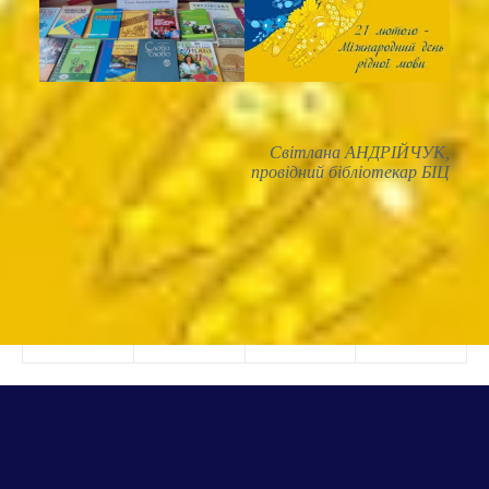
Світлана АНДРІЙЧУК,
провідний бібліотекар БІЦ
Друк
ПОШИРИТИ В МЕРЕЖАХ: