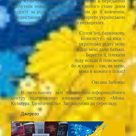
нашу культурну спадщину та сприяємо її переданню
майбутнім поколінням. Нехай 21 лютого стане днем
гордості за рідну мову та стимулом до її вивчення,
використання та популяризації. Говорити українською
– підтримувати націю мужніх та нескорених.
Солов’їну, барвінкову,
колосисту – на віки –
українську рідну мову
в дар мені дали батьки.
Берегти її, плекати
буду всюди й повсякчас,
бо ж єдина – так, як мати,
мова в кожного із нас!
Оксана Забужко
В читальному залі бібліотечно-інформаційного
центру підготовлено книжкову виставку «Мова.
Культура. Ідентичність». Запрошуємо до перегляду.
Джерело