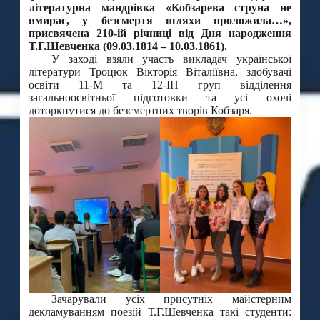
літературна мандрівка
«Кобзарева струна не
вмирає, у безсмертя шляхи проложила…»,
присвячена 210-ій річниці від Дня народження
Т.Г.Шевченка
(09.03.1814 – 10.03.1861).
У заході взяли участь викладач української
літератури Троцюк Вікторія Віталіївна, здобувачі
освіти 11-М та 12-ІП груп відділення
загальноосвітньої підготовки та усі охочі
доторкнутися до безсмертних творів Кобзаря.
Зачарували усіх присутніх майстерним
декламуванням поезій Т.Г.Шевченка такі студенти: