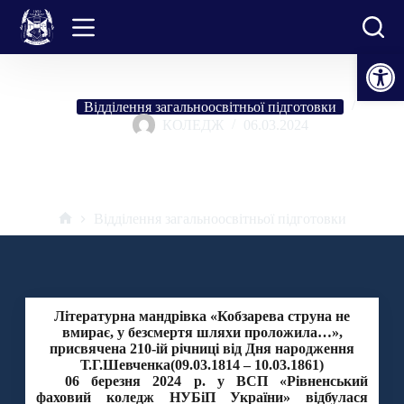
Перейти
до
вмісту
Відкрити Панель інструментів
Відділення загальноосвітньої підготовки
КОЛЕДЖ
06.03.2024
Літературна мандрівка «Кобзарева струна не вмирає, у безсмертя
шляхи проложила…»
Відділення загальноосвітньої підготовки
Головна
Літературна мандрівка «Кобзарева струна не
вмирає, у безсмертя шляхи проложила…»,
присвячена 210-ій річниці від Дня народження
Т.Г.Шевченка(09.03.1814 – 10.03.1861)
06 березня 2024 р
. у ВСП «Рівненський
фаховий коледж НУБіП України» відбулася