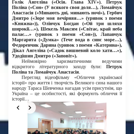
Голік Ангеліна («Осія. Глава XIV»)
,
Петрук
Поліна («Сон» (У всякого своя доля…), Ломайчук
Анастасія («Минають дні, минають ночі»), Гербич
Дмитро
(«Зоре моя вечірняя…» (уривок з поеми
«Княжна»)),
Олінчук Богдан («Ой три шляхи
широкії…»), Шекель Максим («Світає, край неба
палає…» (уривок з поеми «Сон»)), Лапавчук
Маргарита («Думка» (Тече вода в синє море…),
Федоренчик Дарина (уривок з поеми «Катерина»),
Дікал Ангеліна («Садок вишневий коло хати…»),
Удодішин Дмитро («Заповіт»).
Неймовірно харизматичними ведучими
відкритого літературного заходу були:
Петрук
Поліна та Ломайчук Анастасія
.
Перегляд відеофільму «Обличчя української
історії» про життя і творчість Великого сина нашого
народу Тараса Шевченка нагадав усім присутнім, що
Україна – це особистості, які формують обличчя її
історії…