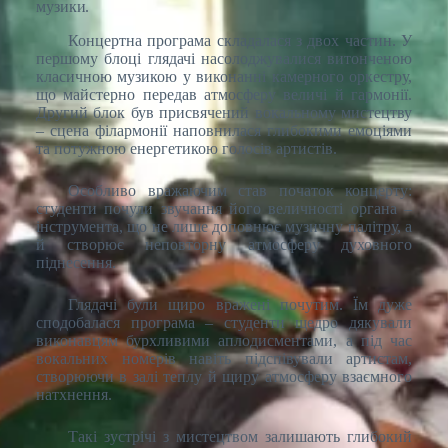
музики.
Концертна програма складалася з двох частин. У
першому блоці глядачі насолоджувалися витонченою
класичною музикою у виконанні камерного оркестру,
що майстерно передав атмосферу величі й гармонії.
Другий блок був присвячений вокальному мистецтву
– сцена філармонії наповнилася глибокими емоціями
та потужною енергетикою голосів артистів.
Особливо вражаючим став початок концерту:
студенти почули звучання його величності органа –
інструмента, що не лише доповнює музичну палітру, а
й створює неповторну атмосферу духовного
піднесення.
Глядачі були щиро вражені почутим. Їм дуже
сподобалася програма – студенти щедро дякували
виконавцям бурхливими аплодисментами, а під час
вокальних номерів навіть підспівували артистам,
створюючи в залі теплу й щиру атмосферу взаємного
натхнення.
Такі зустрічі з мистецтвом залишають глибокий