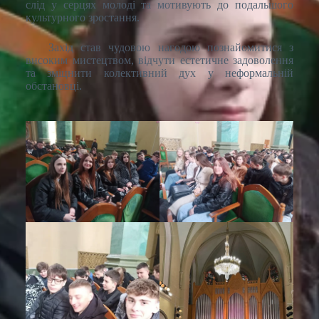
слід у серцях молоді та мотивують до подальшого
культурного зростання.
Захід став чудовою нагодою познайомитися з
високим мистецтвом, відчути естетичне задоволення
та зміцнити колективний дух у неформальній
обстановці.