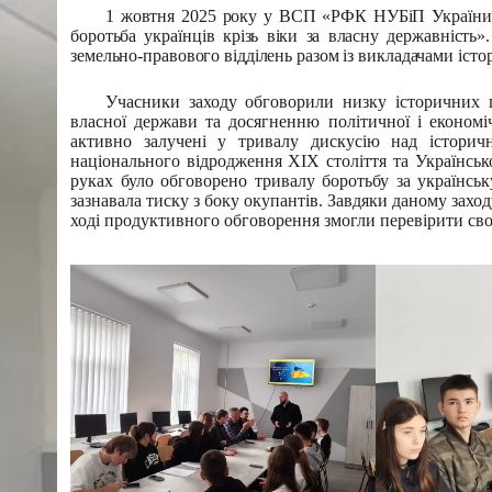
1 жовтня 2025 року у ВСП «РФК НУБіП України» в
боротьба українців крізь віки за власну державність»
земельно-правового відділень разом із викладачами істор
Учасники заходу обговорили низку історичних п
власної держави та досягненню політичної і економічн
активно залучені у тривалу дискусію над історич
національного відродження XIX століття та Українсько
руках було обговорено тривалу боротьбу за українську
зазнавала тиску з боку окупантів. Завдяки даному заходу
ході продуктивного обговорення змогли перевірити свої