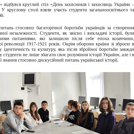
ідбувся круглий стіл «День захисників і захисниць України 
. У круглому столі взяли участь студенти загальноосвітнього т
ії.
итань стосовно багаторічної боротьби українців за створенн
ої незалежності. Студенти, як звісно і викладачі історії, бул
ними питаннями, які залишили після себе епоха козаччини
ї революції 1917-1921 років. Окрім оборони країни зі зброєю 
 ідентичність та культуру, яка після збройної боротьби завжд
 студенти не лише збагати своє розуміння історії України, але і 
 знання стосовно дискусійний питань української історії.