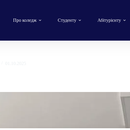
Про коледж
Студенту
Абітурієнту
01.10.2025
країнців крізь віки за власну державність»
ь України)