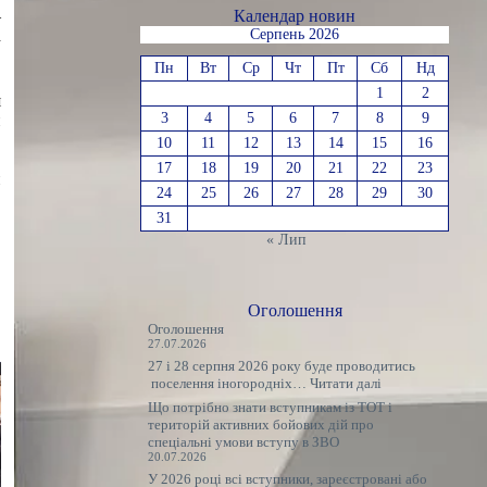
–
Календар новин
а
Серпень 2026
Пн
Вт
Ср
Чт
Пт
Сб
Нд
1
2
я
3
4
5
6
7
8
9
и
,
10
11
12
13
14
15
16
в
17
18
19
20
21
22
23
и
24
25
26
27
28
29
30
в
31
« Лип
Оголошення
Оголошення
27.07.2026
27 і 28 серпня 2026 року буде проводитись
:
поселення іногородніх…
Читати далі
Оголошення
Що потрібно знати вступникам із ТОТ і
територій активних бойових дій про
спеціальні умови вступу в ЗВО
20.07.2026
У 2026 році всі вступники, зареєстровані або