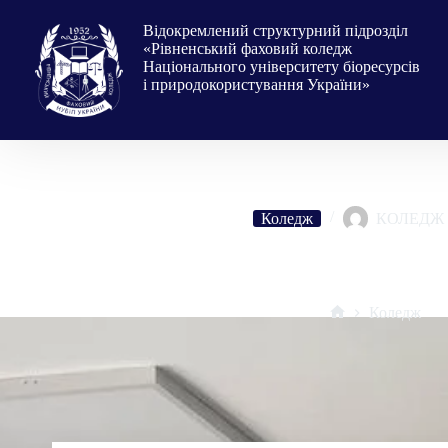
Перейти
до
Відокремлений структурний підрозділ
вмісту
«Рівненський фаховий коледж
Національного університету біоресурсів
і природокористування України»
Коледж
КОЛЕДЖ
Круглий стіл «День захисників і захисниць України – боротьба у
(до Дня захисників і захисниц
Коледж
Головна