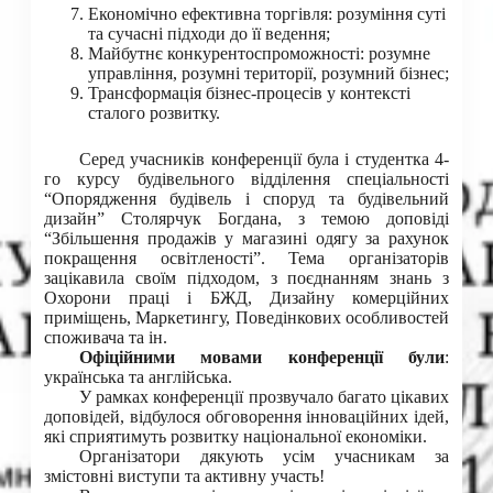
Економічно ефективна торгівля: розуміння суті
та сучасні підходи до її ведення;
Майбутнє конкурентоспроможності: розумне
управління, розумні території, розумний бізнес;
Трансформація бізнес-процесів у контексті
сталого розвитку.
Серед учасників конференції була і студентка 4-
го курсу будівельного відділення спеціальності
“Опорядження будівель і споруд та будівельний
дизайн” Столярчук Богдана, з темою доповіді
“Збільшення продажів у магазині одягу за рахунок
покращення освітленості”. Тема організаторів
зацікавила своїм підходом, з поєднанням знань з
Охорони праці і БЖД, Дизайну комерційних
приміщень, Маркетингу, Поведінкових особливостей
споживача та ін.
Офіційними мовами конференції були
:
українська та англійська.
У рамках конференції прозвучало багато цікавих
доповідей, відбулося обговорення інноваційних ідей,
які сприятимуть розвитку національної економіки.
Організатори дякують усім учасникам за
змістовні виступи та активну участь!