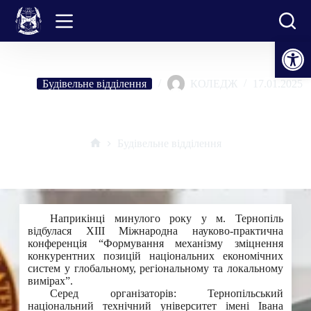
Перейти
до
вмісту
Відкрити Панель інструментів
Будівельне відділення
КОЛЕДЖ
17.01.2025
ХІІІ Міжнародна науково-практична конференція
Будівельне відділення
Головна
Наприкінці минулого року у м. Тернопіль
відбулася ХІІІ Міжнародна науково-практична
конференція “Формування механізму зміцнення
конкурентних позицій національних економічних
систем у глобальному, регіональному та локальному
вимірах”.
Серед організаторів: Тернопільський
національний технічний університет імені Івана