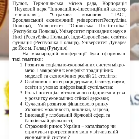
Пулюя, Тернопільська міська рада, Корпорація
“Науковий парк “Інноваційно-інвестиційний кластер
Тернопілля”, “Страхова компанія “ТАС”,
Вроцлавський економічний університет(Республіка
Польща), Університет “Опольська Політехніка”
(Республіка Польща), Університет прикладних наук в
Нисі (Республіка Польща), Індо-Європейська освітня
фундація (Республіка Польща), Університет Дунареа
де Йос м. Галац (Румунія).
На міжнародній конференції були сформовані
такі тематики:
Розвиток соціально-економічних систем мікро-,
мезо- і макрорівня: конфлікт традиційних
моделей та економічних реалій 21 століття;
Особливості інтеграції держави, бізнесу, науки,
освіти в умовах цифровізації суспільства;
Роль і потенціал вітчизняного підприємництва
у розвитку економічно стійкої держави;
Сучасний розвиток фінансового ринку
України: можливості, виклики, загрози;
Інновації у глобальній біржовій сфері та
банківській діяльності;
Страховий ринок України – каталізатор чи
стримувач прогресивних змін у вітчизняній
економічній системі?