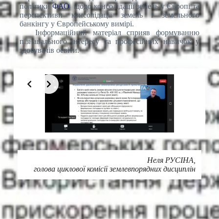
політики
ФАО
щодо консолідації земель у Європі та
перспективи консолідації земель і земельного
банкінгу у Європейському вимірі.
Інформаційний матеріал сприяв формуванню
пізнавального інтересу та професійних навичок у
здобувачів освіти.
Неля РУСІНА,
голова циклової комісії землевпорядних дисциплін
Друк