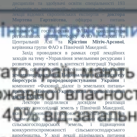
дисциплін та здобувачі освіти спеціальності 193
«Геодезія та землеустрій» долучилися до гостьової
лекції відомих європейських експертів –
доктора
Мортена Гартвіґсена
, офіцера з питань
землекористування і питань продовольства та
сільського господарства ФАО, координатора
регіональних ініціатив офісу ФАО в Європі та
Центральній Азії та
Крістіни Мітіч-Арсової
,
керівника групи ФАО в Північній Македонії.
Захід проводився в рамках серії лекційних
заходів на тему «Управління земельними ресурсами і
розвиток ринку землі в контексті інтеграції України
до ЄС», організаторами якого виступають
факультет
землевпорядкування Національного університету
біоресурсів і природокористування України
і
компонент «Фаховий діалог із земельних питань»
проєкту «Німецько-Український aгрополітичний
діалог (АПД)»
.
Лектори поділилися досвідом реалізації
проекту консолідації земель у Північній Македонії,
який здійснювався упродовж 2014-2023 років і був
спрямований на вирішення проблеми фрагментації
сільськогосподарських земель, і підвищення
конкурентоспроможності сільськогосподарського
виробництва. У ході лекції піднімались питання