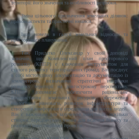
території: його значення та особливості розробки.
Зміна цільового призначення земельних ділянок:
правові аспекти та практичні нюанси.
Інші новели в галузі земельних відносин та
просторового планування.
Так, Придатко Олександр у своїй доповіді
зазначив, що Комплексний план просторового
розвитку (КППР) є ключовим інструментом для
сталого розвитку територіальних громад. Він поєднує
в собі містобудівну документацію та документацію із
землеустрою, визначаючи стратегічні напрямки
розвитку території на довгострокову перспективу.
КППР допомагає забезпечити раціональне
використання земельних ресурсів, збереження
екологічної рівноваги, розвиток інфраструктури та
створення комфортного середовища для життя людей.
Він є важливим для залучення інвестицій, оскільки
створює передбачувані умови для ведення бізнесу та
реалізації інвестиційних проектів.
Вікторія КУЧЕРУК поділилася досвідом