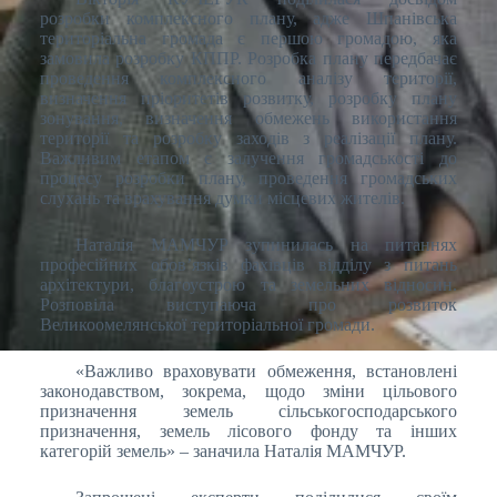
розробки комплексного плану, адже Шпанівська
територіальна громада є першою громадою, яка
замовила розробку КППР. Розробка плану передбачає
проведення комплексного аналізу території,
визначення пріоритетів розвитку, розробку плану
зонування, визначення обмежень використання
території та розробку заходів з реалізації плану.
Важливим етапом є залучення громадськості до
процесу розробки плану, проведення громадських
слухань та врахування думки місцевих жителів.
Наталія МАМЧУР зупинилась на питаннях
професійних обов’язків фахівців відділу з питань
архітектури, благоустрою та земельних відносин.
Розповіла виступаюча про розвиток
Великоомелянської територіальної громади.
«Важливо враховувати обмеження, встановлені
законодавством, зокрема, щодо зміни цільового
призначення земель сільськогосподарського
призначення, земель лісового фонду та інших
категорій земель» – заначила Наталія МАМЧУР.