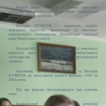
Форум зібрав студентів Освітньої програми
«Геодезія та землеустрій», а також запрошених
експертів, серед яких були:
Вікторія КУЧЕРУК – начальник відділу
земельних відносин, архітектури та житлово-
комунального господарства Шпанівської сільської
ради Рівненського району.
Наталія МАМЧУР – начальник відділу земельних
відносин, архітектури та житлово-комунального
господарства Великоомелянської територіальної
громади.
Зазначимо, що Наталія МАМЧУР та Вікторія
КУЧЕРУК це випускниці нашого коледжу 1995 та
2002 років.
Під час форуму обговорювалися такі ключові
теми:
Комплексний план просторового розвитку