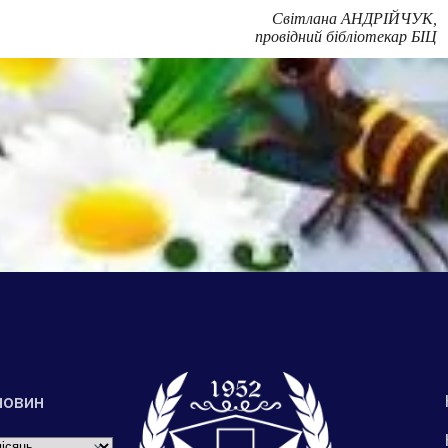
Світлана АНДРІЙЧУК,
провідний бібліотекар БІЦ
новин