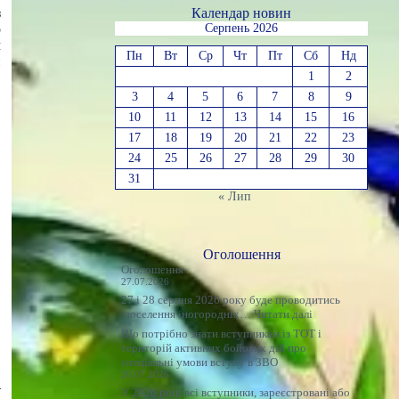
з
Календар новин
о
Серпень 2026
м
Пн
Вт
Ср
Чт
Пт
Сб
Нд
й
1
2
3
4
5
6
7
8
9
10
11
12
13
14
15
16
17
18
19
20
21
22
23
24
25
26
27
28
29
30
31
« Лип
Оголошення
Оголошення
27.07.2026
27 і 28 серпня 2026 року буде проводитись
:
поселення іногородніх…
Читати далі
Оголошення
Що потрібно знати вступникам із ТОТ і
територій активних бойових дій про
спеціальні умови вступу в ЗВО
20.07.2026
–
У 2026 році всі вступники, зареєстровані або