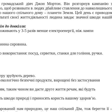
 громадський діяч Джон Мортон. Він розгорнув кампанію 
ого, щоб розвивати в людях дбайливе ставлення до навколишньог
о нашого спільного дому – планети Земля. Цей день є приводо
льтаті своєї життєдіяльності людина завдає значної шкоди наші
м до довкілля:
оживають у 3-5 разів менше електроенергії, ніж лампи
оринна сировина.
використання: посуд, серветки, станки для гоління, ручки.
еру зрубують дерево.
екологічно безпечні продукти, вирощені без застосування
ям, таким чином ви даєте друге життя речам, які будуть
ть шкоди природі і приносять користь вашому здоров’ю.
арований нам природою, це наш спільний Дім, тож берегти її 