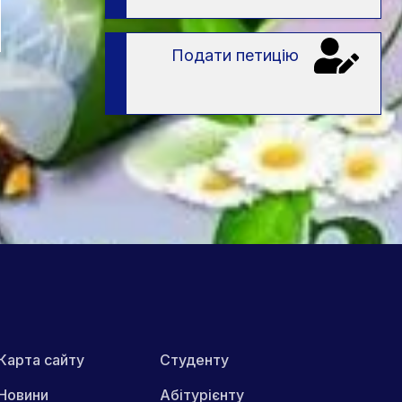
Подати петицію
Карта сайту
Студенту
Новини
Абітурієнту