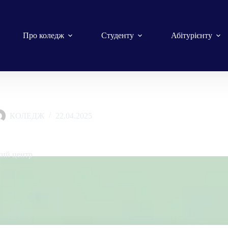
Про коледж
Студенту
Абітурієнту
КОЛЕДЖ
22.04.2025
дний день Землі
ний центр