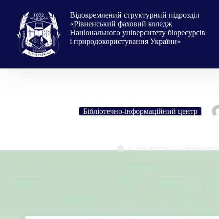
Перейти
до
Відокремлений структурний підрозділ
вмісту
«Рівненський фаховий коледж
Національного університету біоресурсів
і природокористування України»
Бібліотечно-інформаційний центр
Екологія і ми! 22 квітня – Міжнаро
Бібліотечно-інформацій
Головна