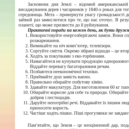
Засновник дня Землі – відомий американський
висаджування дерев і чагарників у 1840-х роках для т
середовища. Мета – привернути увагу громадськості д
зайвий раз замислитися про те, що нас оточує. В резу
планеті, що може призвести до її руйнування.
Практичні поради на кожен день, як бути дружні
Використовуйте енергозберігаючі лампи. Вони сп
розжарювання.
Вимикайте на ніч комп’ютер, телевізори.
Сортуйте сміття. Окремо зібрані відходи – це вт
Ходіть за покупками з еко-торбинами.
Намагайтеся не купувати продукцію одноразового 
Віддайте перевагу багаторазовим речам.
Позбавтеся неекономічної техніки.
Приймайте душ замість ванни.
Правильно обирайте побутову хімію.
Здавайте макулатуру. Для виготовлення 60 кг пап
Обирайте корисне для себе та природи. Обирайте 
добрив і пестицидів.
Даруйте непотрібні речі. Віддавайте їх іншим люд
приносити користь.
Частіше ходіть пішки. Піші прогулянки не завдаю
Пам’ятайте, що Земля – це неоціненний дар, под