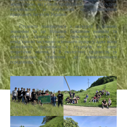
землеустрою, які у своїй професійній діяльності будуть
відповідальні за збереження та примноження
природних багатств України.
Студенти повернулися з екскурсії з новими
знаннями та ще більшим бажанням вивчати та
оберігати природу. Такі практичні заняття є
невід’ємною частиною освітнього процесу, адже вони
дозволяють сформувати у студентів не лише
теоретичні знання, а й екологічну свідомість та
відповідальне ставлення до навколишнього
середовища.