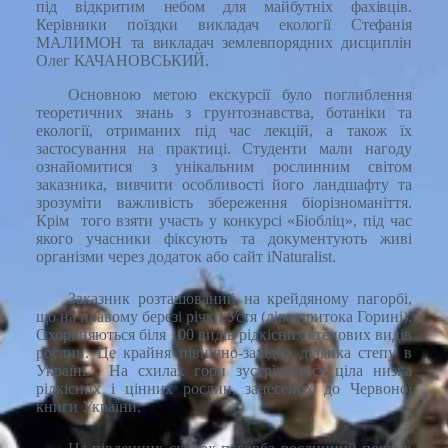
під відкритим небом для майбутніх фахівців.
Керівники поїздки викладач екології Стефанія
МАЛИМОН та викладач землевпорядних дисциплін
Олег КАЧАНОВСЬКИЙ.
Основною метою екскурсії було поглиблення
теоретичних знань з грунтознавства, ботаніки та
екології, отриманих під час лекцій, а також їх
застосування на практиці. Студенти мали нагоду
ознайомитися з унікальним рослинним світом
заказника, вивчити особливості його ландшафту та
зрозуміти важливість збереження біорізноманіття.
Крім того взяти участь у конкурсі «Біобліц», під час
якого учасники фіксують та документують живі
організми через додаток або сайт iNaturalist.
Заказник розташований на крейдяному пагорбі,
що на правому березі річки Устя (ліва притока Горині).
Охороняються біля 100 видів рідкісних степових видів
рослин. Це крайня північно-західна ділянка степу в
Україні. На схилах гори зустрічається ціла низка
рідкісних і цінних рослин, занесених до Червоної
книги України.