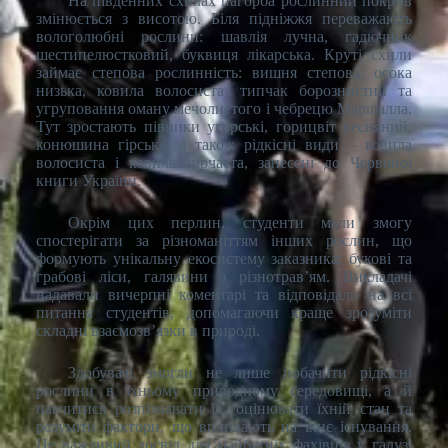
На південних схилах пагорба рослинний покрив
змінюється з висотою. Біля підніжжя переважають
вологолюбні рослини: шавлія лучна, гадючник
шестипелюстковий, буквиця лікарська. Круті схили
займає степова рослинність: вишня степова, осока
низька, ковила волосиста, типчак борознистий та
угруповання оману мечолистого і чебрецю Маршалла.
Тут зростають півники угорські, горицвіт весняний,
конюшина гірська, а також рідкісні види – ковила
волосиста і ковила пірчаста, занесені до Червоної
книги України.
Окрім цих перлин, студенти мали змогу
спостерігати за різноманіттям інших рослин, що
формують унікальну екосистему заказника: букові та
грабові ліси, галявини з різнотрав’ям. Викладачі
надавали вичерпні коментарі та відповідали на всі
питання студентів, допомагаючи краще зрозуміти
складні взаємозв’язки в природі.
Здобувачі змогли не лише побачити рідкісні
рослини в їхньому природному середовищі, а й
навчитися розпізнавати їх, оцінювати їхній стан та
розуміти фактори, що впливають на їхнє існування.
Це важливий досвід для майбутніх фахівців у галузі