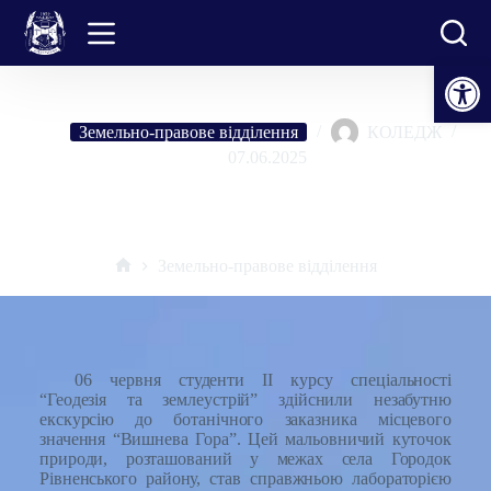
Перейти
до
вмісту
Відкрити Панель інструментів
Земельно-правове відділення
КОЛЕДЖ
07.06.2025
Еко-експедиція на Вишневу Гору: студенти-землевпорядники
пізнають рідкісні рослини Рівненщини
Земельно-правове відділення
Головна
06 червня студенти II курсу спеціальності
“Геодезія та землеустрій” здійснили незабутню
екскурсію до ботанічного заказника місцевого
значення “Вишнева Гора”. Цей мальовничий куточок
природи, розташований у межах села Городок
Рівненського району, став справжньою лабораторією