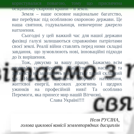
користувалася повагою, тому що присвячена
безцінному скарбові країни – її землі.
Земля – наше основне національне багатство,
яке перебуває під особливою охороною держави. Це
наша святиня, годувальниця, невичерпне джерело
натхнення.
Сьогодні у цей важкий час для нашої держави
фахівці галузі залишаються справжніми патріотами
своєї землі. Реалії війни ставлять перед ними складні
завдання, що зумовлюють нові, інноваційні підходи
до їх вирішення.
Тож, дякуємо за вашу працю. Бажаємо всім
здоров’я та добробуту. Хай творча наснага та
завзятість не залишають вас навіть у такий складний
час. Нових вам звершень, творчого натхнення,
життєвої енергії, високих досягнень і щедрих
ужинків на професійній ниві! Та особливо
Перемоги, яка принесе мир нашій Вітчизні.
Слава Україні!!!!
Неля РУСІНА
,
голова циклової комісії землевпорядних дисциплін