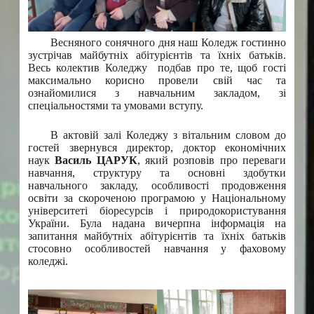
Весняного сонячного дня наш Коледж гостинно
зустрічав майбутніх абітурієнтів та їхніх батьків.
Весь колектив Коледжу подбав про те, щоб гості
максимально корисно провели свій час та
ознайомилися з навчальним закладом, зі
спеціальностями та умовами вступу.
В актовій залі Коледжу з вітальним словом до
гостей звернувся директор, доктор економічних
наук
Василь ЦАРУК
, який розповів про переваги
навчання, структуру та основні здобутки
навчального закладу, особливості продовження
освіти за скороченою програмою у Національному
університеті біоресурсів і природокористування
України. Була надана вичерпна інформація на
запитання майбутніх абітурієнтів та їхніх батьків
стосовно особливостей навчання у фаховому
коледжі.