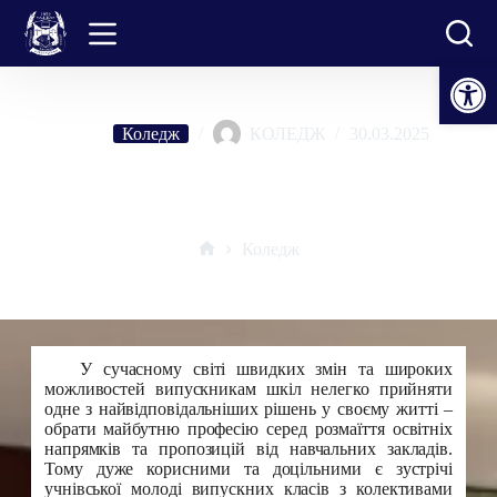
Перейти
до
вмісту
Відкрити Панель інструментів
Коледж
КОЛЕДЖ
30.03.2025
День відкритих дверей: твій перший крок до успішного
майбутнього
Коледж
Головна
У сучасному світі швидких змін та широких
можливостей випускникам шкіл нелегко прийняти
одне з найвідповідальніших рішень у своєму житті –
обрати майбутню професію серед розмаїття освітніх
напрямків та пропозицій від навчальних закладів.
Тому дуже корисними та доцільними є зустрічі
учнівської молоді випускних класів з колективами