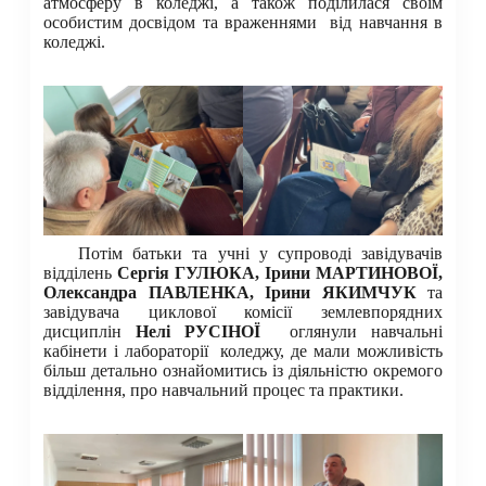
атмосферу в коледжі, а також поділилася своїм
особистим досвідом та враженнями від навчання в
коледжі.
Потім батьки та учні у супроводі завідувачів
відділень
Сергія ГУЛЮКА,
Ірини МАРТИНОВОЇ,
Олександра ПАВЛЕНКА, Ірини ЯКИМЧУК
та
завідувача циклової комісії землевпорядних
дисциплін
Нелі РУСІНОЇ
оглянули навчальні
кабінети і лабораторії коледжу, де мали можливість
більш детально ознайомитись із діяльністю окремого
відділення, про навчальний процес та практики.