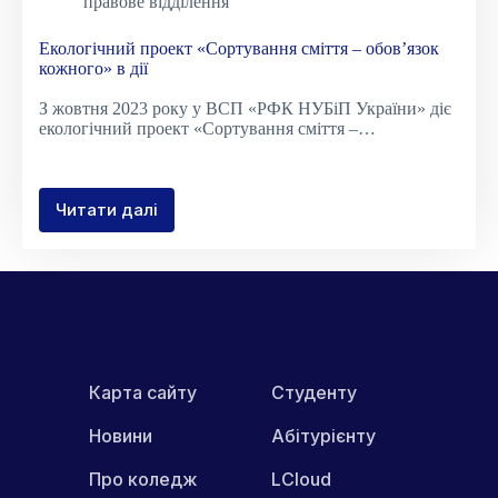
правове відділення
Екологічний проект «Сортування сміття – обов’язок
кожного» в дії
З жовтня 2023 року у ВСП «РФК НУБіП України» діє
екологічний проект «Сортування сміття –…
Читати далі
Екологічний
проект
«Сортування
сміття
–
обов’язок
кожного»
в
дії
Карта сайту
Студенту
Новини
Абітурієнту
Про коледж
LCloud