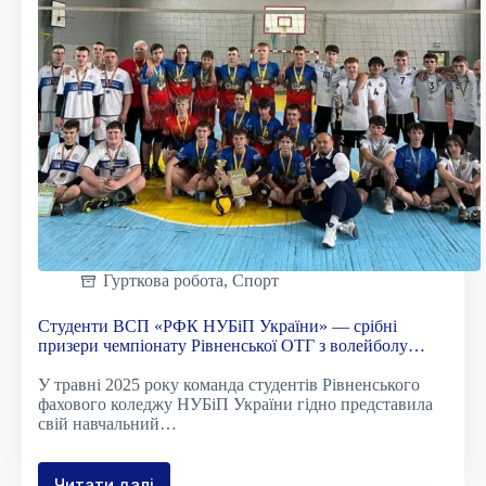
Cover
Letter
для
ІТ-
фахівців
Гурткова робота
,
Спорт
Студенти ВСП «РФК НУБіП України» — срібні
призери чемпіонату Рівненської ОТГ з волейболу
серед чоловічих команд КФК
У травні 2025 року команда студентів Рівненського
фахового коледжу НУБіП України гідно представила
свій навчальний…
Читати далі