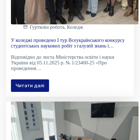
Гурткова робота
,
Коледж
У коледжі проведено І тур Всеукраїнського конкурсу
студентських наукових робіт з галузей знань і
спеціальностей у 2025/2026 навчальному році
Відповідно до листа Міністерства освіти і науки
України від 05.11.2025 р. № 1/23400-25 «Про
проведення…
Читати далі
У
коледжі
проведено
І
тур
Всеукраїнського
конкурсу
студентських
наукових