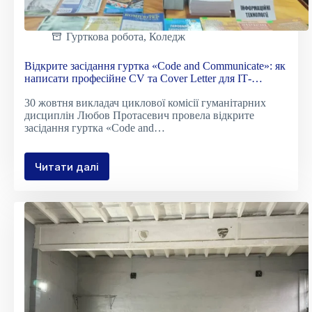
Гурткова робота
,
Коледж
Відкрите засідання гуртка «Code and Communicate»: як
написати професійне CV та Cover Letter для ІТ-
фахівців
30 жовтня викладач циклової комісії гуманітарних
дисциплін Любов Протасевич провела відкрите
засідання гуртка «Code and…
Читати далі
Відкрите
засідання
гуртка
«Code
and
Communicate»:
як
написати
професійне
CV
та