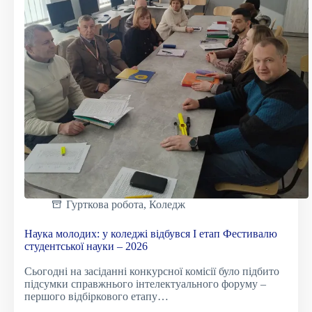
робіт
з
галузей
знань
і
спеціальностей
у
2025/2026
навчальному
році
Гурткова робота
,
Коледж
Наука молодих: у коледжі відбувся I етап Фестивалю
студентської науки – 2026
Сьогодні на засіданні конкурсної комісії було підбито
підсумки справжнього інтелектуального форуму –
першого відбіркового етапу…