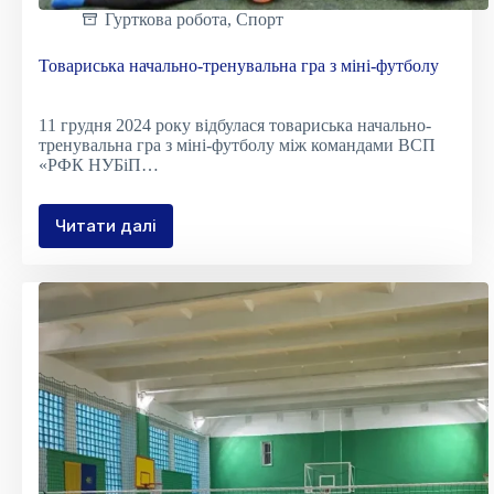
Гурткова робота
,
Спорт
Товариська начально-тренувальна гра з міні-футболу
11 грудня 2024 року відбулася товариська начально-
тренувальна гра з міні-футболу між командами ВСП
«РФК НУБіП…
Читати далі
Товариська
начально-
тренувальна
гра
з
міні-
футболу