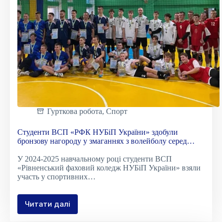
Гурткова робота
,
Спорт
Студенти ВСП «РФК НУБіП України» здобули
бронзову нагороду у змаганнях з волейболу серед
закладів фахової передвищої освіти Рівненської
У 2024-2025 навчальному році студенти ВСП
області
«Рівненський фаховий коледж НУБіП України» взяли
участь у спортивних…
Читати далі
Студенти
ВСП