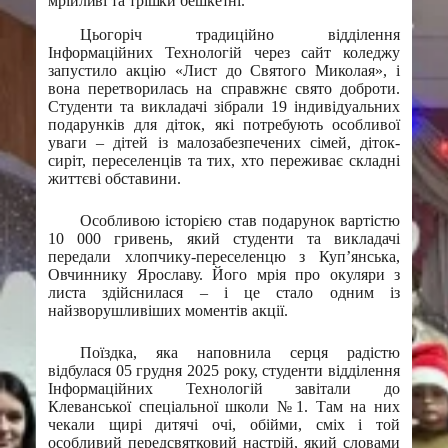
мрійливі та трішки бешкетні.
Цьогоріч традиційно відділення
Інформаційних Технологій через сайт коледжу
запустило акцію «Лист до Святого Миколая», і
вона перетворилась на справжнє свято доброти.
Студенти та викладачі зібрали 19 індивідуальних
подарунків для діток, які потребують особливої
уваги – дітей із малозабезпечених сімей, діток-
сиріт, переселенців та тих, хто переживає складні
життєві обставини.
Особливою історією став подарунок вартістю
10 000 гривень, який студенти та викладачі
передали хлопчику-переселенцю з Куп’янська,
Овчиннику Ярославу. Його мрія про окуляри з
листа здійснилася – і це стало одним із
найзворушливіших моментів акції.
Поїздка, яка наповнила серця радістю
відбулася 05 грудня 2025 року, студенти відділення
Інформаційних Технологій завітали до
Клеванської спеціальної школи №1. Там на них
чекали щирі дитячі очі, обійми, сміх і той
особливий передсвятковий настрій, який словами