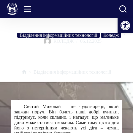
Перейти
до
вмісту
Відкрити Панель інструментів
Відділення інформаційних технологій
Коледж
КОЛЕДЖ
06.12.2025
Благодійна акція «Лист до Святого Миколая» добро, подарунки
та щирі усмішки діток
Відділення інформаційних технологій
Головна
Святий Миколай – це чудотворець, який
завжди поруч. Він бачить наші добрі вчинки,
підтримує, коли складно, і нагадує, що маленьке
диво може статися з кожним. Саме тому цього дня
його з нетерпінням чекають усі діти – чемні,