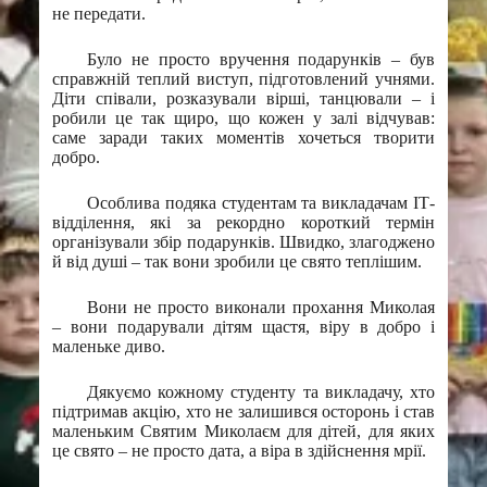
не передати.
Було не просто вручення подарунків – був
справжній теплий виступ, підготовлений учнями.
Діти співали, розказували вірші, танцювали – і
робили це так щиро, що кожен у залі відчував:
саме заради таких моментів хочеться творити
добро.
Особлива подяка студентам та викладачам ІТ-
відділення, які за рекордно короткий термін
організували збір подарунків. Швидко, злагоджено
й від душі – так вони зробили це свято теплішим.
Вони не просто виконали прохання Миколая
– вони подарували дітям щастя, віру в добро і
маленьке диво.
Дякуємо кожному студенту та викладачу, хто
підтримав акцію, хто не залишився осторонь і став
маленьким Святим Миколаєм для дітей, для яких
це свято – не просто дата, а віра в здійснення мрії.