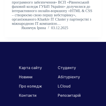
програмного забезпечення» ВСП «Рівненський
фаховий коледж ГУБіП України» долучилися до
інтерактивного онлайн-воркшопу «HTML & CSS
– створюємо свою першу вебсторінку»,
організованого Kharkiv IT Cluster у партнерстві з
міжнародною ІТ-компанією…
Якимчук Ірина
03.12.2025
Карта сайту
Студенту
Новини
Абітурієнту
Про коледж
LCloud
Контакти
Репозитарій