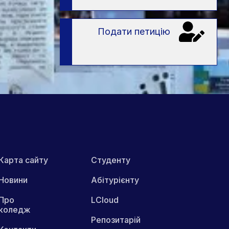
Подати петицію
Карта сайту
Студенту
Новини
Абітурієнту
Про
LCloud
коледж
Репозитарій