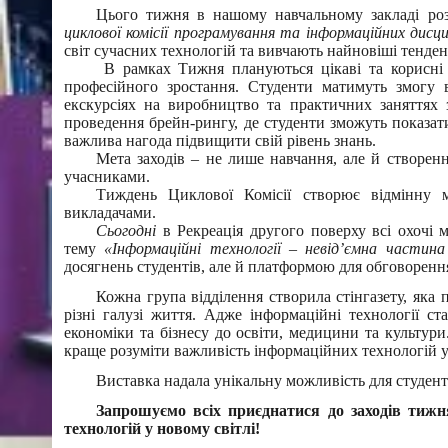
Цього тижня в нашому навчальному закладі ро
циклової комісії програмування та інформаційних дисци
світ сучасних технологій та вивчають найновіші тенденц
В рамках Тижня плануються цікаві та корисні 
професійного зростання. Студенти матимуть змогу вз
екскурсіях на виробництво та практичних заняттях
проведення брейн-рингу, де студенти зможуть показати
важлива нагода підвищити свій рівень знань.
Мета заходів – не лише навчання, але й створен
учасниками.
Тиждень Циклової Комісії створює відмінну м
викладачами.
Сьогодні
в Рекреація другого поверху всі охочі 
тему
«Інформаційні технології – невід’ємна частин
досягнень студентів, але й платформою для обговоренн
Кожна група відділення створила стінгазету, яка
різні галузі життя. Адже інформаційні технології 
економіки та бізнесу до освіти, медицини та культури
краще розуміти важливість інформаційних технологій у 
Виставка надала унікальну можливість для студенті
Запрошуємо всіх приєднатися до заходів тижня
технологій у новому світлі!