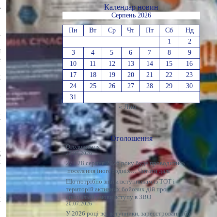
ь
Календар новин
в
Серпень 2026
Пн
Вт
Ср
Чт
Пт
Сб
Нд
а
,
1
2
я
3
4
5
6
7
8
9
е
10
11
12
13
14
15
16
17
18
19
20
21
22
23
ж
24
25
26
27
28
29
30
й
31
« Лип
а
у
Оголошення
а
Оголошення
д
27.07.2026
м
27 і 28 серпня 2026 року буде проводитись
:
поселення іногородніх…
Читати далі
Оголошення
Що потрібно знати вступникам із ТОТ і
територій активних бойових дій про
спеціальні умови вступу в ЗВО
х
20.07.2026
У 2026 році всі вступники, зареєстровані або