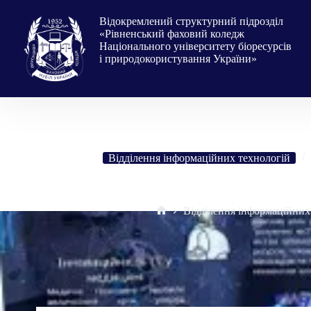
Перейти
до
Відокремлений структурний підрозділ
вмісту
«Рівненський фаховий коледж
Національного університету біоресурсів
і природокористування України»
Відділення інформаційних технологій
Анонс тижня програмування та інформ
Відділення інформаційних
Головна