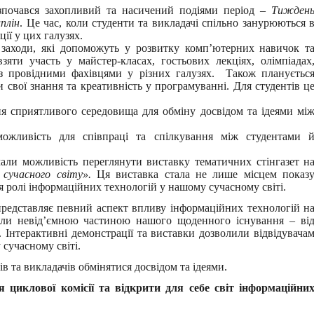
зпочався захопливий та насичений подіями період –
Тижден
плін
. Це час, коли студенти та викладачі спільно занурюються 
ії у цих галузях.
заходи, які допоможуть у розвитку комп’ютерних навичок т
яти участь у майстер-класах, гостьових лекціях, олімпіадах
 з провідними фахівцями у різних галузях. Також плануєтьс
 свої знання та креативність у програмуванні. Для студентів ц
ня сприятливого середовища для обміну досвідом та ідеями мі
ожливість для співпраці та спілкування між студентами 
мали можливість переглянути виставку тематичних стінгазет н
а сучасного світу».
Ця виставка стала не лише місцем показ
я ролі інформаційних технологій у нашому сучасному світі.
 представляє певний аспект впливу інформаційних технологій н
стали невід’ємною частиною нашого щоденного існування – ві
. Інтерактивні демонстрації та виставки дозволили відвідувача
сучасному світі.
в та викладачів обмінятися досвідом та ідеями.
 циклової комісії та відкрити для себе світ інформаційни